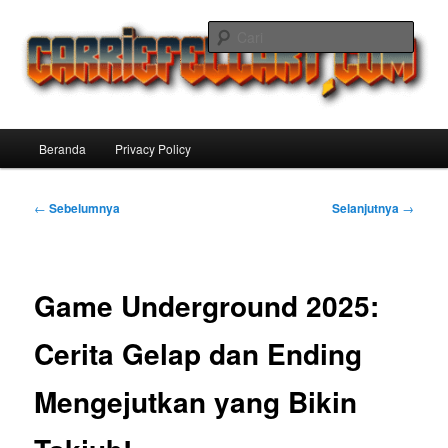
Langsung
ke
Cari
konten
utama
Carriefellart Pilihan Terbaik Game
Offline Android 2025 yang Wajib
Menu
Beranda
Privacy Policy
Kamu Coba
utama
Navigasi
←
Sebelumnya
Selanjutnya
→
Tulisan
Game Underground 2025:
Cerita Gelap dan Ending
Mengejutkan yang Bikin