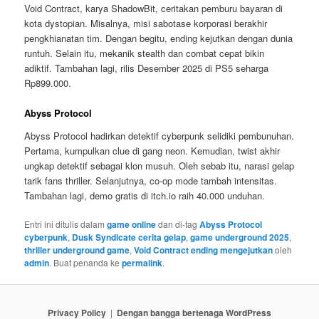
Void Contract, karya ShadowBit, ceritakan pemburu bayaran di
kota dystopian. Misalnya, misi sabotase korporasi berakhir
pengkhianatan tim. Dengan begitu, ending kejutkan dengan dunia
runtuh. Selain itu, mekanik stealth dan combat cepat bikin
adiktif. Tambahan lagi, rilis Desember 2025 di PS5 seharga
Rp899.000.
Abyss Protocol
Abyss Protocol hadirkan detektif cyberpunk selidiki pembunuhan.
Pertama, kumpulkan clue di gang neon. Kemudian, twist akhir
ungkap detektif sebagai klon musuh. Oleh sebab itu, narasi gelap
tarik fans thriller. Selanjutnya, co-op mode tambah intensitas.
Tambahan lagi, demo gratis di itch.io raih 40.000 unduhan.
Entri ini ditulis dalam
game online
dan di-tag
Abyss Protocol
cyberpunk
,
Dusk Syndicate cerita gelap
,
game underground 2025
,
thriller underground game
,
Void Contract ending mengejutkan
oleh
admin
. Buat penanda ke
permalink
.
Privacy Policy
Dengan bangga bertenaga WordPress