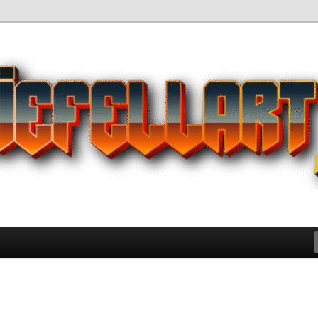
Pilihan Terbaik Game Offline
 yang Wajib Kamu Coba