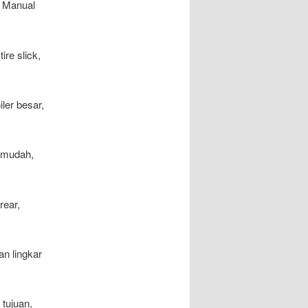
. Manual
re slick,
ler besar,
t mudah,
rear,
an lingkar
 tujuan,