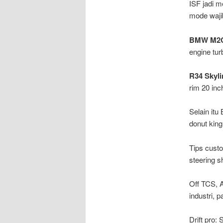
ISF jadi m
mode wajib
BMW M2
engine tu
R34 Skyli
rim 20 inc
Selain itu
donut kin
Tips cust
steering s
Off TCS, A
industri, 
Drift pro: