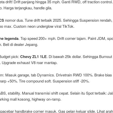
eta drift! Drift panjang hingga 35 mph. Ganti RWD, off traction control
. Harga terjangkau, handle gila.
CS
nomor dua. Tune drift terbaik 2025. Sehingga Suspension rendah, ti
rbo max. Custom neon underglow viral TikTok.
ne legenda
. Top speed 200+ mph. Drift corner tajam. Paint JDM, spoi
h. Beli di dealer Jepang.
 Budget pick:
Chevy ZL1 1LE
. Di bawah 25k dollar. Sehingga Burnou
g. Upgrade exhaust V8 roar mantap.
om: Masuk garage, tab Dynamics. Drivetrain RWD 100%. Brake bias 
harp +50%. Tire compound soft. Suspension stiff -20%.
BS, stability. Manual transmisi shift cepat. Selain itu Spot terbaik: Jal
parking mall kosong, highway on-ramp.
 Spacebar handbrake corner masuk. Gas pelan keluar slide. Lihat arah