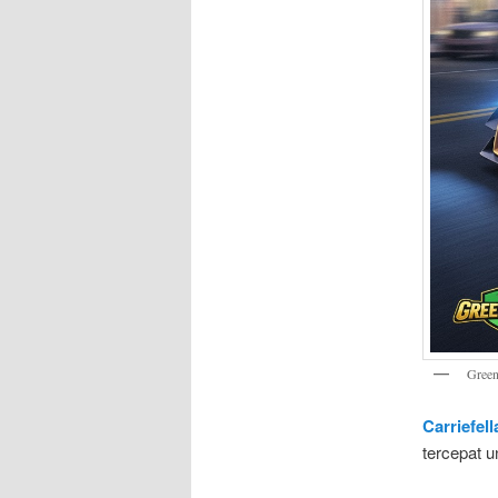
Green
Carriefel
tercepat u