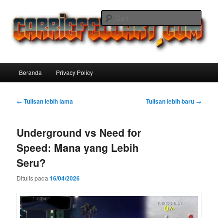
Langsung
Langsung
ke
ke
Cari
konten
konten
utama
sekunder
Carriefellart Pilihan Terbaik Game
Offline Android 2025 yang Wajib
Menu
Beranda
Privacy Policy
Kamu Coba
utama
Navigasi
←
Tulisan lebih lama
Tulisan lebih baru
→
Tulisan
Underground vs Need for
Speed: Mana yang Lebih
Seru?
Ditulis pada
16/04/2026