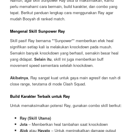
Namun, agar skill Sunpower Ray bisa di maksimalkan, kamu
perlu memahami cara bermain, build karakter, dan combo yang
tepat. Berikut panduan lengkap cara menggunakan Ray agar
mudah Booyah di ranked match.
Mengenal Skill Sunpower Ray
Skill pasif Ray bernama **Sunpower** memberikan efek heal
signifikan setiap kali ia melakukan knockdown pada musuh.
Semakin banyak knockdown yang berhasil, semakin besar heal
yang didapat.
Selain itu
, skill ini juga memberikan buff
movement speed sementara setelah knockdown.
Akibatnya
, Ray sangat kuat untuk gaya main agresif dan rush di
close range, terutama di mode Clash Squad.
Build Karakter Terbaik untuk Ray
Untuk memaksimalkan potensi Ray, gunakan combo skill berikut:
Ray (Skill Utama)
Jota
– Memberikan heal tambahan saat knockdown
Alok
atau
Hayato
– Untuk meningkatkan damage output