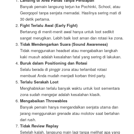
Landing di Area Panas Tanpa Persiapan
Banyak pemain langsung terjun ke Pochinki, School, atau
Georgopol tanpa senjata memadai. Hasilnya sering mati di
30 detik pertama.
Fight Terlalu Awal (Early Fight)
Bertarung di menit-menit awal hanya untuk loot sedikit
sangat merugikan. Lebih baik loot aman dan rotasi ke zona.
Tidak Mendengarkan Suara (Sound Awareness)
Tidak menggunakan headset atau mengabaikan langkah
kaki musuh adalah kesalahan fatal yang sering di lakukan.
Buruk dalam Positioning dan Rotasi
Selalu berada di pinggir zona atau terlambat rotasi
membuat Anda mudah menjadi korban third party.
Terlalu Serakah Loot
Menghabiskan terlalu banyak waktu untuk loot sementara
zona sudah mengejar adalah kesalahan klasik.
Mengabaikan Throwables
Banyak pemain hanya mengandalkan senjata utama dan
jarang menggunakan grenade atau molotov saat bertahan
dari rush.
Tidak Review Replay
Setelah kalah, langsung main lagi tanpa melihat apa yang