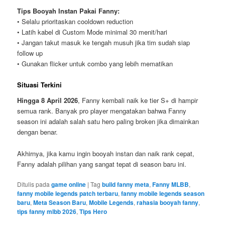
Tips Booyah Instan Pakai Fanny:
• Selalu prioritaskan cooldown reduction
• Latih kabel di Custom Mode minimal 30 menit/hari
• Jangan takut masuk ke tengah musuh jika tim sudah siap
follow up
• Gunakan flicker untuk combo yang lebih mematikan
Situasi Terkini
Hingga 8 April 2026
, Fanny kembali naik ke tier S+ di hampir
semua rank. Banyak pro player mengatakan bahwa Fanny
season ini adalah salah satu hero paling broken jika dimainkan
dengan benar.
Akhirnya, jika kamu ingin booyah instan dan naik rank cepat,
Fanny adalah pilihan yang sangat tepat di season baru ini.
Ditulis pada
game online
|
Tag
build fanny meta
,
Fanny MLBB
,
fanny mobile legends patch terbaru
,
fanny mobile legends season
baru
,
Meta Season Baru
,
Mobile Legends
,
rahasia booyah fanny
,
tips fanny mlbb 2026
,
Tips Hero