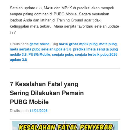
Setelah update 3.8, M416 dan MP5K di prediksi akan menjadi
senjata paling dominan di PUBG Mobile. Segera sesuaikan
loadout Anda dan latihan di Training Ground agar tidak
ketinggalan meta terbaru. Mana senjata favoritmu setelah update
ini?
Ditulis pada
game online
|
Tag
m416 groza mp5k pubg
,
meta pubg
,
meta senjata pubg setelah update 3.8
,
prediksi meta senjata pubg
mobile 3.8
,
PUBG Mobile
,
senjata pubg
,
senjata terbaik pubg 2026
,
update 3.8
7 Kesalahan Fatal yang
Sering Dilakukan Pemain
PUBG Mobile
Ditulis pada
14/04/2026