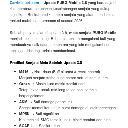
Carriefellart.com
–
Update PUBG Mobile 3.8
yang baru saja di
rilis membawa perubahan keseimbangan senjata yang cukup
signifikan. Berikut prediksi meta senjata yang akan mendominasi
ranked match dan turnamen di season 2026.
Setelah penyesuaian di update 3.8,
meta senjata PUBG Mobile
menjadi lebih seimbang. Beberapa senjata mengalami buff yang
membuatnya naik daun, sementara yang lain mengalami nerf
sehingga tidak lagi terlalu mendominasi.
Prediksi Senjata Meta Setelah Update 3.8
M416
→ Naik daun (Buff akurasi & recoil control)
Menjadi senjata serba guna nomor satu di semua jarak.
Groza
→ Masih kuat meski sedikit nerf
Tetap favorit untuk mid-long range bagi pemain
berpengalaman.
AKM
→ Buff damage per peluru
Sangat mematikan untuk burst damage di jarak menengah.
MP5K
→ Buff signifikan
Kini menjadi SMG terbaik untuk close combat dan rush.
SCAR-L
→ Sedikit turun