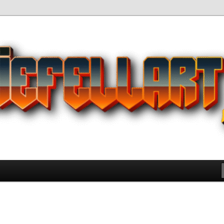
Pilihan Terbaik Game Offline
 yang Wajib Kamu Coba