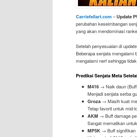
Carriefellart.com
–
Update P
perubahan keseimbangan senjat
yang akan mendominasi ranke
Setelah penyesuaian di update
Beberapa senjata mengalami b
mengalami nerf sehingga tidak 
Prediksi Senjata Meta Setela
M416
→ Naik daun (Buff a
Menjadi senjata serba g
Groza
→ Masih kuat mesk
Tetap favorit untuk mid-
AKM
→ Buff damage per
Sangat mematikan untuk
MP5K
→ Buff signifikan