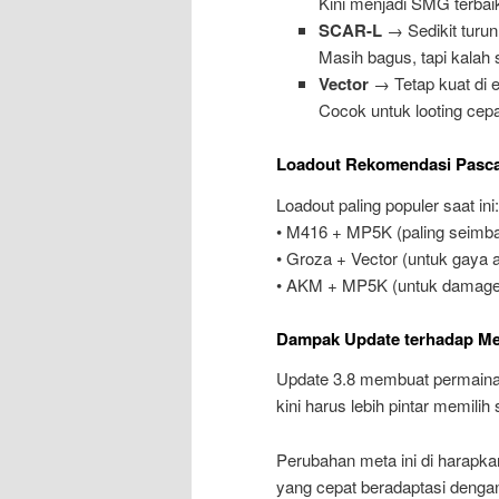
Kini menjadi SMG terbai
SCAR-L
→ Sedikit turun
Masih bagus, tapi kalah 
Vector
→ Tetap kuat di 
Cocok untuk looting cepat
Loadout Rekomendasi Pasca
Loadout paling populer saat ini:
• M416 + MP5K (paling seimb
• Groza + Vector (untuk gaya a
• AKM + MP5K (untuk damage 
Dampak Update terhadap Me
Update 3.8 membuat permainan 
kini harus lebih pintar memilih
Perubahan meta ini di harapka
yang cepat beradaptasi dengan