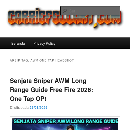
Langsung
Langsung
ke
ke
Cari
konten
konten
utama
sekunder
Carriefellart Pilihan Terbaik Game
Offline Android 2025 yang Wajib
Menu
Beranda
Privacy Policy
Kamu Coba
utama
ARSIP TAG:
AWM ONE TAP HEADSHOT
Senjata Sniper AWM Long
Range Guide Free Fire 2026:
One Tap OP!
Ditulis pada
26/01/2026