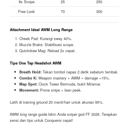
8x Scope
25
250
Free Look
70
300
Attachment Ideal AWM Long Range
Cheek Pad: Kurangi sway 40%.
Muzzle Brake: Stabilisasi scope.
Quickdraw Mag: Reload 2x cepat.
Tips One Tap Headshot AWM
Breath Hold:
Tekan tombol napas 2 detik sebelum tembak.
Combo K:
Weapon mastery + AWM = damage +15%.
Map Spot:
Clock Tower Bermuda, bukit Miramar.
Movement:
Prone snipe + lean peek.
Latih di training ground 20 menit/hari untuk akurasi 95%.
AWM long range guide bikin Anda sniper god FF 2026. Terapkan
sensi dan tips untuk Conqueror cepat!