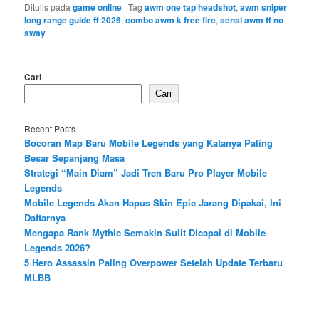
Ditulis pada
game online
|
Tag
awm one tap headshot
,
awm sniper
long range guide ff 2026
,
combo awm k free fire
,
sensi awm ff no
sway
Cari
Cari
Recent Posts
Bocoran Map Baru Mobile Legends yang Katanya Paling
Besar Sepanjang Masa
Strategi “Main Diam” Jadi Tren Baru Pro Player Mobile
Legends
Mobile Legends Akan Hapus Skin Epic Jarang Dipakai, Ini
Daftarnya
Mengapa Rank Mythic Semakin Sulit Dicapai di Mobile
Legends 2026?
5 Hero Assassin Paling Overpower Setelah Update Terbaru
MLBB