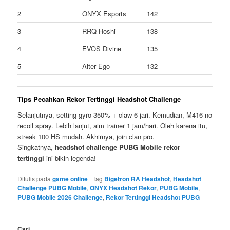
2
ONYX Esports
142
3
RRQ Hoshi
138
4
EVOS Divine
135
5
Alter Ego
132
Tips Pecahkan Rekor Tertinggi Headshot Challenge
Selanjutnya, setting gyro 350% + claw 6 jari. Kemudian, M416 no
recoil spray. Lebih lanjut, aim trainer 1 jam/hari. Oleh karena itu,
streak 100 HS mudah. Akhirnya, join clan pro.
Singkatnya,
headshot challenge PUBG Mobile rekor
tertinggi
ini bikin legenda!
Ditulis pada
game online
|
Tag
Bigetron RA Headshot
,
Headshot
Challenge PUBG Mobile
,
ONYX Headshot Rekor
,
PUBG Mobile
,
PUBG Mobile 2026 Challenge
,
Rekor Tertinggi Headshot PUBG
Cari