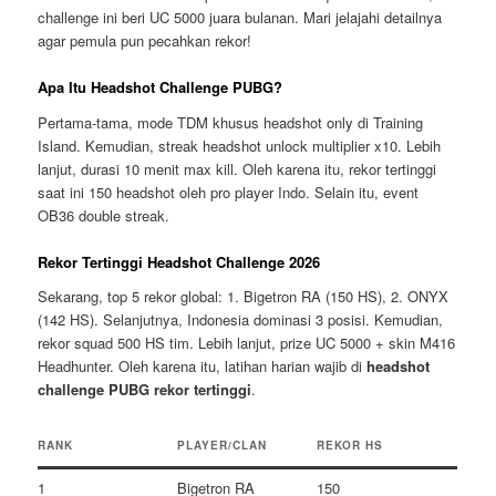
challenge ini beri UC 5000 juara bulanan. Mari jelajahi detailnya
agar pemula pun pecahkan rekor!
Apa Itu Headshot Challenge PUBG?
Pertama-tama, mode TDM khusus headshot only di Training
Island. Kemudian, streak headshot unlock multiplier x10. Lebih
lanjut, durasi 10 menit max kill. Oleh karena itu, rekor tertinggi
saat ini 150 headshot oleh pro player Indo. Selain itu, event
OB36 double streak.
Rekor Tertinggi Headshot Challenge 2026
Sekarang, top 5 rekor global: 1. Bigetron RA (150 HS), 2. ONYX
(142 HS). Selanjutnya, Indonesia dominasi 3 posisi. Kemudian,
rekor squad 500 HS tim. Lebih lanjut, prize UC 5000 + skin M416
Headhunter. Oleh karena itu, latihan harian wajib di
headshot
challenge PUBG rekor tertinggi
.
RANK
PLAYER/CLAN
REKOR HS
1
Bigetron RA
150