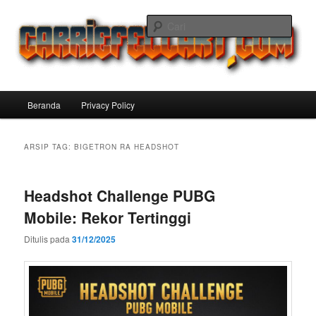
Langsung
Langsung
ke
ke
Cari
konten
konten
utama
sekunder
Carriefellart Pilihan Terbaik Game
Offline Android 2025 yang Wajib
Menu
Beranda
Privacy Policy
Kamu Coba
utama
ARSIP TAG:
BIGETRON RA HEADSHOT
Headshot Challenge PUBG
Mobile: Rekor Tertinggi
Ditulis pada
31/12/2025