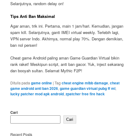
Selanjutnya, random delay on!
Tips Anti Ban Maksimal
Agar aman, trik ini. Pertama, main 1 jam/hari. Kemudian, jangan
spam kill. Selanjutnya, ganti IMEI virtual weekly. Terlebih lagi,
VPN server Indo. Akhirnya, normal play 70%. Dengan demikian,
ban nol persen!
Cheat game Android paling aman Game Guardian Virtual bikin
rank raket! Meskipun script, anti ban gacor. Yuk, inject sekarang
dan booyah sultan. Selamat Mythic F2P!
Ditulis pada
game online
|
Tag
cheat engine mlbb damage
,
cheat
game android anti ban 2026
,
game guardian virtual pubg ff ml
,
lucky patcher mod apk android
,
zpatcher free fire hack
Cari
Cari
Recent Posts