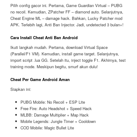
Pilih config gacor ini. Pertama, Game Guardian Virtual – PUBG
no recoil. Kemudian, ZPatcher FF – diamond auto. Selanjutnya,
Cheat Engine ML – damage hack. Bahkan, Lucky Patcher mod
APK. Terlebih lagi, Anti Ban Injector. Jadi, undetected 3 bulan+!
Cara Install Cheat Anti Ban Android
Ikuti langkah mudah. Pertama, download Virtual Space
(Parallel/F1 VM). Kemudian, install game target. Selanjutnya,
import script .lua GG. Setelah itu, inject toggle F1. Akhirnya, test
training mode. Meskipun begitu, smurf akun dulu!
Cheat Per Game Android Aman
Siapkan ini:
PUBG Mobile: No Recoil + ESP Lite
Free Fire: Auto Headshot + Speed Hack
MLBB: Damage Multiplier + Map Hack
Mobile Legends: Jungle Timer + Cooldown
COD Mobile: Magic Bullet Lite