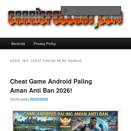
Langsung
Langsung
ke
ke
Cari
konten
konten
utama
sekunder
Carriefellart Pilihan Terbaik Game
Offline Android 2025 yang Wajib
Menu
Beranda
Privacy Policy
Kamu Coba
utama
ARSIP TAG:
CHEAT ENGINE MLBB DAMAGE
Cheat Game Android Paling
Aman Anti Ban 2026!
Ditulis pada
08/03/2026