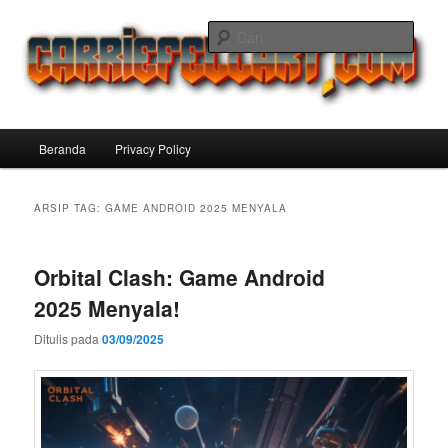
Langsung
Langsung
ke
ke
Cari
konten
konten
utama
sekunder
Carriefellart Pilihan Terbaik Game
Offline Android 2025 yang Wajib
Menu
Beranda
Privacy Policy
Kamu Coba
utama
ARSIP TAG:
GAME ANDROID 2025 MENYALA
Orbital Clash: Game Android
2025 Menyala!
Ditulis pada
03/09/2025