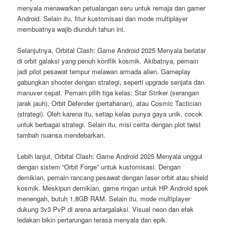
menyala menawarkan petualangan seru untuk remaja dan gamer
Android. Selain itu, fitur kustomisasi dan mode multiplayer
membuatnya wajib diunduh tahun ini.
Selanjutnya, Orbital Clash: Game Android 2025 Menyala berlatar
di orbit galaksi yang penuh konflik kosmik. Akibatnya, pemain
jadi pilot pesawat tempur melawan armada alien. Gameplay
gabungkan shooter dengan strategi, seperti upgrade senjata dan
manuver cepat. Pemain pilih tiga kelas: Star Striker (serangan
jarak jauh), Orbit Defender (pertahanan), atau Cosmic Tactician
(strategi). Oleh karena itu, setiap kelas punya gaya unik, cocok
untuk berbagai strategi. Selain itu, misi cerita dengan plot twist
tambah nuansa mendebarkan.
Lebih lanjut, Orbital Clash: Game Android 2025 Menyala unggul
dengan sistem “Orbit Forge” untuk kustomisasi. Dengan
demikian, pemain rancang pesawat dengan laser orbit atau shield
kosmik. Meskipun demikian, game ringan untuk HP Android spek
menengah, butuh 1,8GB RAM. Selain itu, mode multiplayer
dukung 3v3 PvP di arena antargalaksi. Visual neon dan efek
ledakan bikin pertarungan terasa menyala dan epik.