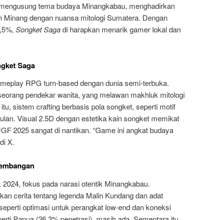
 mengusung tema budaya Minangkabau, menghadirkan
nah Minang dengan nuansa mitologi Sumatera. Dengan
9,5%,
Songket Saga
di harapkan menarik gamer lokal dan
gket Saga
eplay RPG turn-based dengan dunia semi-terbuka.
eorang pendekar wanita, yang melawan makhluk mitologi
itu, sistem crafting berbasis pola songket, seperti motif
gulan. Visual 2.5D dengan estetika kain songket memikat
 JGF 2025 sangat di nantikan. “Game ini angkat budaya
di X.
gembangan
ak 2024, fokus pada narasi otentik Minangkabau.
kan cerita tentang legenda Malin Kundang dan adat
 seperti optimasi untuk perangkat low-end dan koneksi
eperti Papua (26,3% penetrasi), masih ada. Sementara itu,