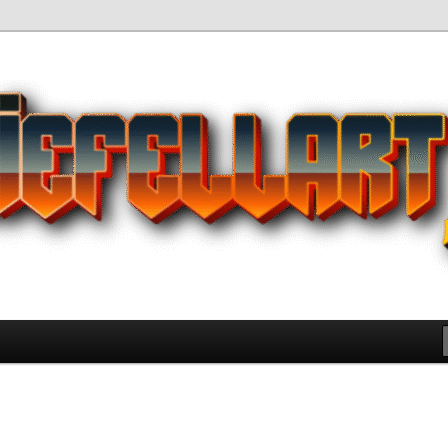
Pilihan Terbaik Game Offline
 yang Wajib Kamu Coba