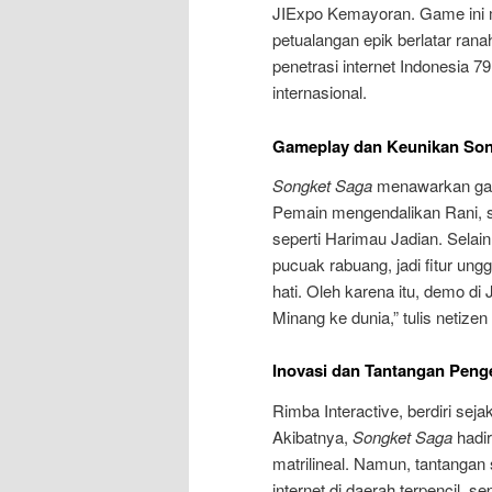
JIExpo Kemayoran. Game ini
petualangan epik berlatar ra
penetrasi internet Indonesia 7
internasional.
Gameplay dan Keunikan Son
Songket Saga
menawarkan gam
Pemain mengendalikan Rani, s
seperti Harimau Jadian. Selain 
pucuak rabuang, jadi fitur ung
hati. Oleh karena itu, demo di
Minang ke dunia,” tulis netizen 
Inovasi dan Tantangan Pen
Rimba Interactive, berdiri sej
Akibatnya,
Songket Saga
hadir
matrilineal. Namun, tantangan
internet di daerah terpencil, s