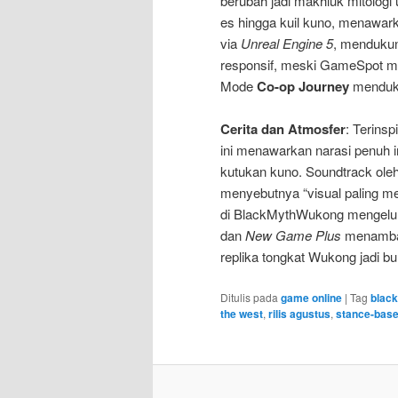
berubah jadi makhluk mitologi 
es hingga kuil kuno, menawa
via
Unreal Engine 5
, menduku
responsif, meski GameSpot me
Mode
Co-op Journey
menduku
Cerita dan Atmosfer
: Terinsp
ini menawarkan narasi penuh 
kutukan kuno. Soundtrack ol
menyebutnya “visual paling m
di BlackMythWukong mengeluh s
dan
New Game Plus
menambah 
replika tongkat Wukong jadi bu
Ditulis pada
game online
|
Tag
blac
the west
,
rilis agustus
,
stance-bas