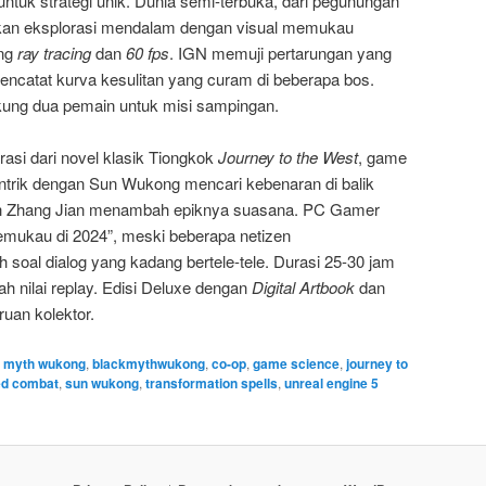
untuk strategi unik. Dunia semi-terbuka, dari pegunungan
rkan eksplorasi mendalam dengan visual memukau
ng
ray tracing
dan
60 fps
. IGN memuji pertarungan yang
ncatat kurva kesulitan yang curam di beberapa bos.
ng dua pemain untuk misi sampingan.
irasi dari novel klasik Tiongkok
Journey to the West
, game
intrik dengan Sun Wukong mencari kebenaran di balik
eh Zhang Jian menambah epiknya suasana. PC Gamer
emukau di 2024”, meski beberapa netizen
oal dialog yang kadang bertele-tele. Durasi 25-30 jam
nilai replay. Edisi Deluxe dengan
Digital Artbook
dan
ruan kolektor.
k myth wukong
,
blackmythwukong
,
co-op
,
game science
,
journey to
ed combat
,
sun wukong
,
transformation spells
,
unreal engine 5