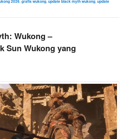
wukong 2026
,
grafis wukong
,
update black myth wukong
,
update
yth: Wukong –
ik Sun Wukong yang