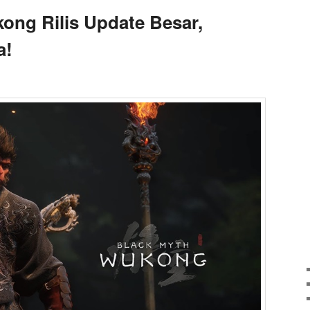
ong Rilis Update Besar,
a!