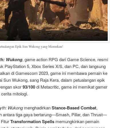
Petualangan Epik Sun Wukong yang Memukau!
th: Wukong
, game action RPG dari Game Science, resmi
tuk PlayStation 5, Xbox Series X/S, dan PC, dan langsung
kenalkan di Gamescom 2023, game ini membawa pemain ke
gai Sun Wukong, sang Raja Kera, dalam petualangan epik
Dengan skor
93/100
di Metacritic, game ini memikat gamer
erita mitologi.
yth: Wukong
menghadirkan
Stance-Based Combat
,
antara tiga gaya bertarung—Smash, Pillar, dan Thrust—
 Fitur
Transformation Spells
memungkinkan pemain