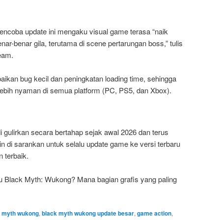
coba update ini mengaku visual game terasa “naik
nar-benar gila, terutama di scene pertarungan boss,” tulis
eam.
ikan bug kecil dan peningkatan loading time, sehingga
ebih nyaman di semua platform (PC, PS5, dan Xbox).
i gulirkan secara bertahap sejak awal 2026 dan terus
 di sarankan untuk selalu update game ke versi terbaru
 terbaik.
 Black Myth: Wukong? Mana bagian grafis yang paling
k myth wukong
,
black myth wukong update besar
,
game action
,