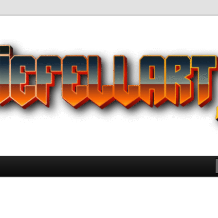
Pilihan Terbaik Game Offline
 yang Wajib Kamu Coba