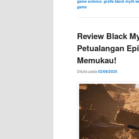
game science
,
grafis black myth 
game
Review Black M
Petualangan Ep
Memukau!
Ditulis pada
02/08/2025