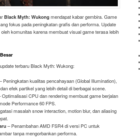
ar
Black Myth: Wukong
mendapat kabar gembira. Game
yang fokus pada peningkatan grafis dan performa. Update
s oleh komunitas karena membuat visual game terasa lebih
 Besar
i update terbaru Black Myth: Wukong:
– Peningkatan kualitas pencahayaan (Global Illumination),
 dan efek partikel yang lebih detail di berbagai scene.
 Optimalisasi CPU dan rendering membuat game berjalan
di mode Performance 60 FPS.
atasi masalah snow interaction, motion blur, dan aliasing
pat.
aru
– Penambahan AMD FSR4 di versi PC untuk
gambar tanpa mengorbankan performa.