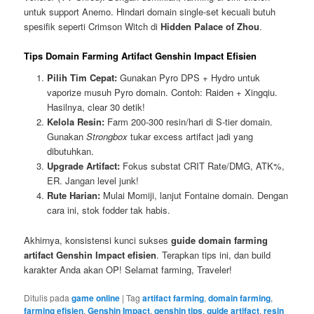
untuk support Anemo. Hindari domain single-set kecuali butuh
spesifik seperti Crimson Witch di
Hidden Palace of Zhou
.
Tips Domain Farming Artifact Genshin Impact Efisien
Pilih Tim Cepat:
Gunakan Pyro DPS + Hydro untuk
vaporize musuh Pyro domain. Contoh: Raiden + Xingqiu.
Hasilnya, clear 30 detik!
Kelola Resin:
Farm 200-300 resin/hari di S-tier domain.
Gunakan
Strongbox
tukar excess artifact jadi yang
dibutuhkan.
Upgrade Artifact:
Fokus substat CRIT Rate/DMG, ATK%,
ER. Jangan level junk!
Rute Harian:
Mulai Momiji, lanjut Fontaine domain. Dengan
cara ini, stok fodder tak habis.
Akhirnya, konsistensi kunci sukses
guide domain farming
artifact Genshin Impact efisien
. Terapkan tips ini, dan build
karakter Anda akan OP! Selamat farming, Traveler!
Ditulis pada
game online
|
Tag
artifact farming
,
domain farming
,
farming efisien
,
Genshin Impact
,
genshin tips
,
guide artifact
,
resin