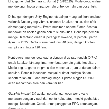
Lila, gamer dari Semarang, Jumat (15/8/2025). Mode co-op online
mendukung hingga empat pemain untuk domain dan boss fight.
Di bangun dengan Unity Engine, visualnya menghadirkan lanskap
vulkanik Natlan yang vibrant, animasi karakter halus, dan efek
elemen yang memukau. Event musiman seperti Flame Festival
menawarkan hadiah gacha dan misi eksklusif. Beberapa pemain
mengeluh tentang crash di perangkat low-end, di perbaiki patch
Agustus 2025. Cerita utama berdurasi 40 jam, dengan konten
sampingan hingga 120 jam.
Kontroversi muncul soal gacha dengan drop rate rendah (0,7%)
untuk karakter bintang lima, membuat pemain gratis kesulitan.
Meski begitu, game ini gratis dan mencatat 7 juta unduhan dalam
sebulan. Pemain Indonesia menyukai detail budaya Natlan,
seperti tarian suku dan mitologi naga. Update hingga Q3 2026
akan menambah area dan karakter baru.
Genshin Impact 5.0
adalah petualangan open-world yang
menawan dengan visual dan cerita kelas atas, meski gacha bisa
menguji kesabaran. Cocok untuk penggemar RPG petualangan.
Skor: 8.9/10.