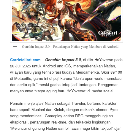
Genshin Impact 5.0 – Petualangan Natlan yang Membara di Android!
Carriefellart.com
–
Genshin Impact 5.0
, di rilis HoYoverse pada
28 Juli 2025 untuk Android and iOS, memperkenalkan Natlan,
wilayah baru yang terinspirasi budaya Mesoamerika. Skor 89/100
di Metacritic, game ini di puji karena “dunia open-world memukau
dan cerita epik,” meski gacha tetap jadi tantangan. Penggemar
menyebutnya “karya agung baru HoYoverse” di media sosial.
Pemain menjelajahi Natlan sebagai Traveler, bertemu karakter
baru seperti Mualani dan Kinich, dengan mekanik elemen Pyro
yang mendominasi. Gameplay action RPG menggabungkan
eksplorasi, pertarungan real-time, dan teka-teki lingkungan.
“Meluncur di gunung Natlan sambil lawan naga bikin takjub!” ujar