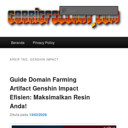
Langsung
Langsung
ke
ke
Cari
konten
konten
utama
sekunder
Carriefellart Pilihan Terbaik Game
Offline Android 2025 yang Wajib
Menu
Beranda
Privacy Policy
Kamu Coba
utama
ARSIP TAG:
GENSHIN IMPACT
Guide Domain Farming
Artifact Genshin Impact
Efisien: Maksimalkan Resin
Anda!
Ditulis pada
13/02/2026