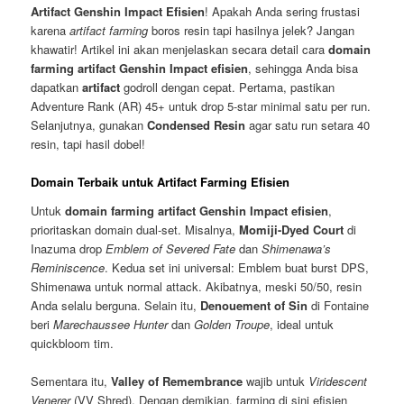
Artifact Genshin Impact Efisien
! Apakah Anda sering frustasi
karena
artifact farming
boros resin tapi hasilnya jelek? Jangan
khawatir! Artikel ini akan menjelaskan secara detail cara
domain
farming artifact Genshin Impact efisien
, sehingga Anda bisa
dapatkan
artifact
godroll dengan cepat. Pertama, pastikan
Adventure Rank (AR) 45+ untuk drop 5-star minimal satu per run.
Selanjutnya, gunakan
Condensed Resin
agar satu run setara 40
resin, tapi hasil dobel!
Domain Terbaik untuk Artifact Farming Efisien
Untuk
domain farming artifact Genshin Impact efisien
,
prioritaskan domain dual-set. Misalnya,
Momiji-Dyed Court
di
Inazuma drop
Emblem of Severed Fate
dan
Shimenawa’s
Reminiscence
. Kedua set ini universal: Emblem buat burst DPS,
Shimenawa untuk normal attack. Akibatnya, meski 50/50, resin
Anda selalu berguna. Selain itu,
Denouement of Sin
di Fontaine
beri
Marechaussee Hunter
dan
Golden Troupe
, ideal untuk
quickbloom tim.
Sementara itu,
Valley of Remembrance
wajib untuk
Viridescent
Venerer
(VV Shred). Dengan demikian, farming di sini efisien