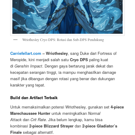
Wriothesley Cryo DPS: Rotasi dan Sub-DPS Pendukung
Carriefellart.com
– Wriothesley
, sang Duke dari Fortress of
Meropide, kini menjadi salah satu
Cryo DPS
paling kuat
di
Genshin Impact
. Dengan gaya bertarung jarak dekat dan
kecepatan serangan tinggi, ia mampu menghasilkan damage
masif jika dibangun dengan rotasi yang benar dan dukungan
karakter yang tepat.
Build dan Artifact Terbaik
Untuk memaksimalkan potensi Wriothesley, gunakan set
4-piece
Marechaussee Hunter
untuk meningkatkan
Normal
Attack
dan
Crit Rate
. Jika belum lengkap, kamu bisa
kombinasi
2-piece Blizzard Strayer
dan
2-piece Gladiator’s
Finale
sebagai alternatif.