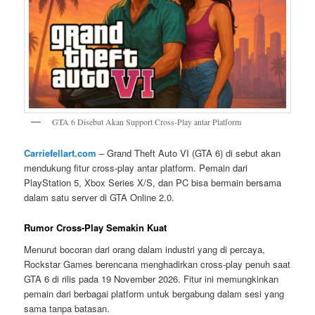
GTA 6 Disebut Akan Support Cross-Play antar Platform
Carriefellart.com
– Grand Theft Auto VI (GTA 6) di sebut akan
mendukung fitur cross-play antar platform. Pemain dari
PlayStation 5, Xbox Series X/S, dan PC bisa bermain bersama
dalam satu server di GTA Online 2.0.
Rumor Cross-Play Semakin Kuat
Menurut bocoran dari orang dalam industri yang di percaya,
Rockstar Games berencana menghadirkan cross-play penuh saat
GTA 6 di rilis pada 19 November 2026. Fitur ini memungkinkan
pemain dari berbagai platform untuk bergabung dalam sesi yang
sama tanpa batasan.