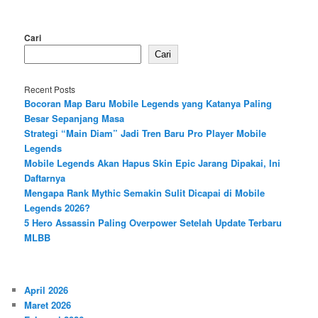
Cari
Cari
Recent Posts
Bocoran Map Baru Mobile Legends yang Katanya Paling
Besar Sepanjang Masa
Strategi “Main Diam” Jadi Tren Baru Pro Player Mobile
Legends
Mobile Legends Akan Hapus Skin Epic Jarang Dipakai, Ini
Daftarnya
Mengapa Rank Mythic Semakin Sulit Dicapai di Mobile
Legends 2026?
5 Hero Assassin Paling Overpower Setelah Update Terbaru
MLBB
April 2026
Maret 2026