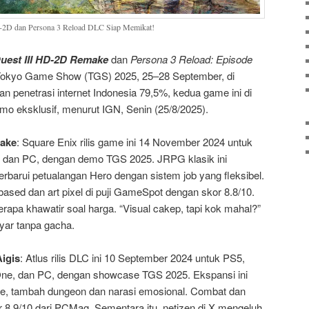
-2D dan Persona 3 Reload DLC Siap Memikat!
uest III HD-2D Remake
dan
Persona 3 Reload: Episode
Tokyo Game Show (TGS) 2025, 25–28 September, di
 penetrasi internet Indonesia 79,5%, kedua game ini di
emo eksklusif, menurut IGN, Senin (25/8/2025).
make
: Square Enix rilis game ini 14 November 2024 untuk
, dan PC, dengan demo TGS 2025. JRPG klasik ini
barui petualangan Hero dengan sistem job yang fleksibel.
ased dan art pixel di puji GameSpot dengan skor 8.8/10.
berapa khawatir soal harga. “Visual cakep, tapi kok mahal?”
ayar tanpa gacha.
igis
: Atlus rilis DLC ini 10 September 2024 untuk PS5,
One, dan PC, dengan showcase TGS 2025. Ekspansi ini
ame, tambah dungeon dan narasi emosional. Combat dan
 8.9/10 dari PCMag. Sementara itu, netizen di X mengeluh