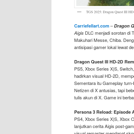
TGS 2025: Dragon Quest III HD
Carriefellart.com
–
Dragon Q
Aigis
DLC menjadi sorotan di 
Makuhari Messe, Chiba. Dengan
antisipasi gamer lokal lewat d
Dragon Quest III HD-2D Re
PS5, Xbox Series X|S, Switch
hadirkan visual HD-2D, memper
Sementara itu Gameplay turn-b
Netizen di X antusias, tapi be
tulis akun di X. Game ini berb
Persona 3 Reload: Episode A
PS4, Xbox Series X|S, Xbox 
lanjutkan cerita Aigis post-g
visual remaster mendapat skor