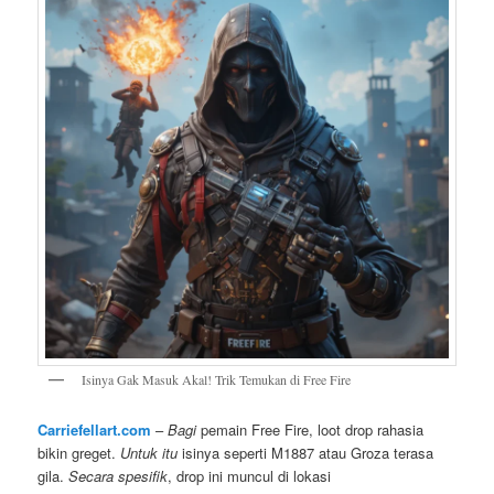
Isinya Gak Masuk Akal! Trik Temukan di Free Fire
Carriefellart.com
–
Bagi
pemain Free Fire, loot drop rahasia
bikin greget.
Untuk itu
isinya seperti M1887 atau Groza terasa
gila.
Secara spesifik
, drop ini muncul di lokasi