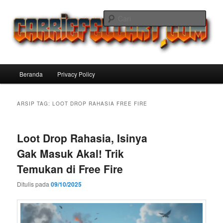
Langsung
Langsung
ke
ke
Cari
konten
konten
utama
sekunder
Carriefellart Pilihan Terbaik Game
Offline Android 2025 yang Wajib
Menu
Beranda
Privacy Policy
Kamu Coba
utama
ARSIP TAG:
LOOT DROP RAHASIA FREE FIRE
Loot Drop Rahasia, Isinya
Gak Masuk Akal! Trik
Temukan di Free Fire
Ditulis pada
09/10/2025