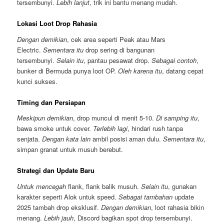
tersembunyi.
Lebih lanjut
, trik ini bantu menang mudah.
Lokasi Loot Drop Rahasia
Dengan demikian
, cek area seperti Peak atau Mars
Electric.
Sementara itu
drop sering di bangunan
tersembunyi.
Selain itu
, pantau pesawat drop.
Sebagai contoh
,
bunker di Bermuda punya loot OP.
Oleh karena itu
, datang cepat
kunci sukses.
Timing dan Persiapan
Meskipun demikian
, drop muncul di menit 5-10.
Di samping itu
,
bawa smoke untuk cover.
Terlebih lagi
, hindari rush tanpa
senjata.
Dengan kata lain
ambil posisi aman dulu.
Sementara itu
,
simpan granat untuk musuh berebut.
Strategi dan Update Baru
Untuk mencegah
flank, flank balik musuh.
Selain itu
, gunakan
karakter seperti Alok untuk speed.
Sebagai tambahan
update
2025 tambah drop eksklusif.
Dengan demikian
, loot rahasia bikin
menang.
Lebih jauh
, Discord bagikan spot drop tersembunyi.