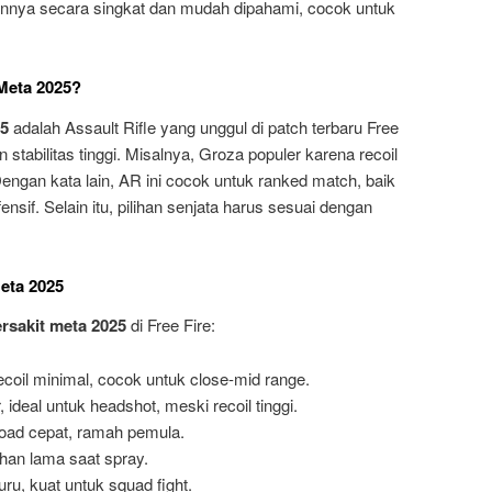
nnya secara singkat dan mudah dipahami, cocok untuk
 Meta 2025?
25
adalah Assault Rifle yang unggul di patch terbaru Free
stabilitas tinggi. Misalnya, Groza populer karena recoil
 Dengan kata lain, AR ini cocok untuk ranked match, baik
nsif. Selain itu, pilihan senjata harus sesuai dengan
Meta 2025
ersakit meta 2025
di Free Fire:
ecoil minimal, cocok untuk close-mid range.
 ideal untuk headshot, meski recoil tinggi.
eload cepat, ramah pemula.
tahan lama saat spray.
ru, kuat untuk squad fight.