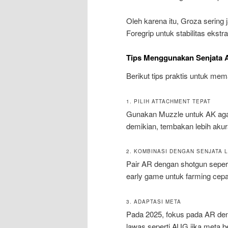
Oleh karena itu, Groza sering j
Foregrip untuk stabilitas ekstra
Tips Menggunakan Senjata A
Berikut tips praktis untuk m
1. PILIH ATTACHMENT TEPAT
Gunakan Muzzle untuk AK agar
demikian, tembakan lebih akura
2. KOMBINASI DENGAN SENJATA L
Pair AR dengan shotgun sepert
early game untuk farming cepa
3. ADAPTASI META
Pada 2025, fokus pada AR denga
lawas seperti AUG jika meta b