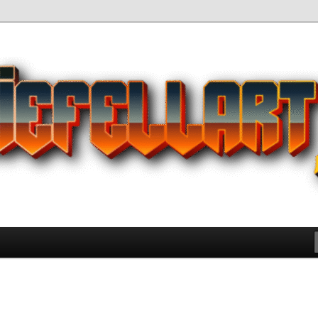
Pilihan Terbaik Game Offline
 yang Wajib Kamu Coba