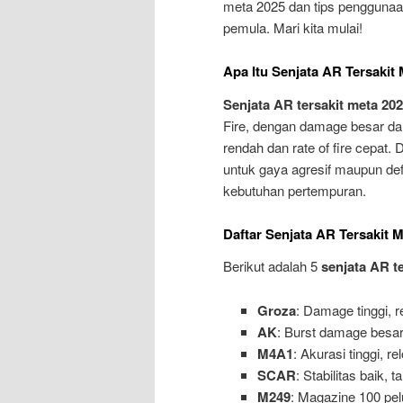
meta 2025 dan tips penggunaa
pemula. Mari kita mulai!
Apa Itu Senjata AR Tersakit
Senjata AR tersakit meta 20
Fire, dengan damage besar dan 
rendah dan rate of fire cepat.
untuk gaya agresif maupun defe
kebutuhan pertempuran.
Daftar Senjata AR Tersakit 
Berikut adalah 5
senjata AR t
Groza
: Damage tinggi, r
AK
: Burst damage besar,
M4A1
: Akurasi tinggi, r
SCAR
: Stabilitas baik, 
M249
: Magazine 100 pelu