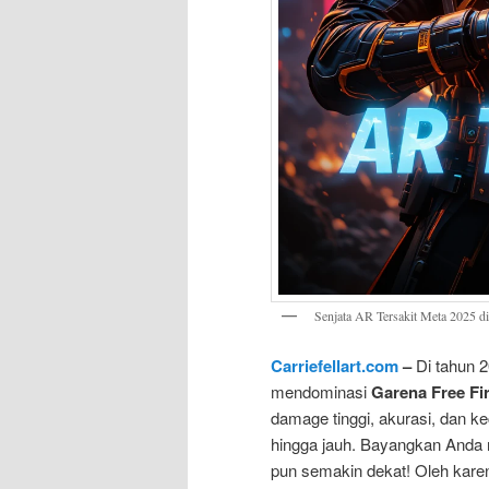
Senjata AR Tersakit Meta 2025 di
Carriefellart.com
–
Di tahun 
mendominasi
Garena Free Fi
damage tinggi, akurasi, dan k
hingga jauh. Bayangkan And
pun semakin dekat! Oleh karena