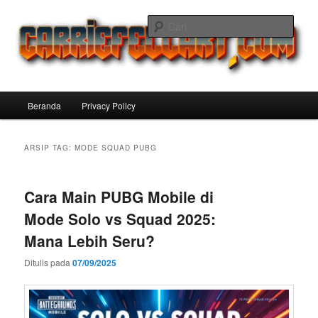
Langsung
Langsung
ke
ke
Cari
konten
konten
utama
sekunder
Carriefellart Pilihan Terbaik Game
Offline Android 2025 yang Wajib
Menu
Beranda
Privacy Policy
Kamu Coba
utama
ARSIP TAG:
MODE SQUAD PUBG
Cara Main PUBG Mobile di
Mode Solo vs Squad 2025:
Mana Lebih Seru?
Ditulis pada
07/09/2025