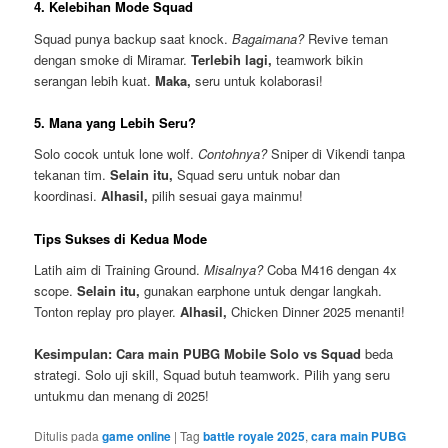
4. Kelebihan Mode Squad
Squad punya backup saat knock.
Bagaimana?
Revive teman
dengan smoke di Miramar.
Terlebih lagi,
teamwork bikin
serangan lebih kuat.
Maka,
seru untuk kolaborasi!
5. Mana yang Lebih Seru?
Solo cocok untuk lone wolf.
Contohnya?
Sniper di Vikendi tanpa
tekanan tim.
Selain itu,
Squad seru untuk nobar dan
koordinasi.
Alhasil,
pilih sesuai gaya mainmu!
Tips Sukses di Kedua Mode
Latih aim di Training Ground.
Misalnya?
Coba M416 dengan 4x
scope.
Selain itu,
gunakan earphone untuk dengar langkah.
Tonton replay pro player.
Alhasil,
Chicken Dinner 2025 menanti!
Kesimpulan:
Cara main PUBG Mobile Solo vs Squad
beda
strategi. Solo uji skill, Squad butuh teamwork. Pilih yang seru
untukmu dan menang di 2025!
Ditulis pada
game online
|
Tag
battle royale 2025
,
cara main PUBG