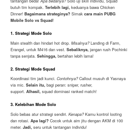
tantangan beda!
Apa bedanya?
Solo uji skill individu, Squad
butuh tim kompak.
Terlebih lagi,
keduanya bawa Chicken
Dinner!
Bagaimana strateginya?
Simak
cara main PUBG
Mobile Solo vs Squad
!
1. Strategi Mode Solo
Main stealth dan hindari hot drop.
Misalnya?
Landing di Farm,
Erangel, untuk M416 dan vest.
Sebaliknya,
jangan rush Pochinki
tanpa senjata.
Sehingga,
bertahan lebih lama!
2. Strategi Mode Squad
Koordinasi tim jadi kunci.
Contohnya?
Callout musuh di Yasnaya
via mic.
Selain itu,
bagi peran: sniper, rusher,
support.
Alhasil,
squad dominasi ranked match!
3. Kelebihan Mode Solo
Solo bebas atur strategi sendiri.
Kenapa?
Kamu kontrol looting
dan rotasi.
Apa lagi?
Cocok untuk aim jitu dengan AKM di 100
meter.
Jadi,
seru untuk tantangan individu!