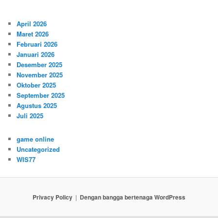
April 2026
Maret 2026
Februari 2026
Januari 2026
Desember 2025
November 2025
Oktober 2025
September 2025
Agustus 2025
Juli 2025
game online
Uncategorized
WIS77
Privacy Policy
Dengan bangga bertenaga WordPress