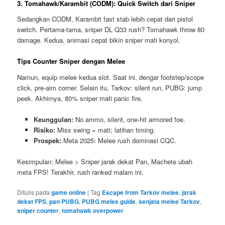
3. Tomahawk/Karambit (CODM): Quick Switch dari Sniper
Sedangkan CODM, Karambit fast stab lebih cepat dari pistol
switch. Pertama-tama, sniper DL Q33 rush? Tomahawk throw 80
damage. Kedua, animasi cepat bikin sniper mati konyol.
Tips Counter Sniper dengan Melee
Namun, equip melee kedua slot. Saat ini, dengar footstep/scope
click, pre-aim corner. Selain itu, Tarkov: silent run, PUBG: jump
peek. Akhirnya, 80% sniper mati panic fire.
Keunggulan:
No ammo, silent, one-hit armored foe.
Risiko:
Miss swing = mati; latihan timing.
Prospek:
Meta 2025: Melee rush dominasi CQC.
Kesimpulan: Melee > Sniper jarak dekat Pan, Machete ubah
meta FPS! Terakhir, rush ranked malam ini.
Ditulis pada
game online
|
Tag
Escape from Tarkov melee
,
jarak
dekat FPS
,
pan PUBG
,
PUBG melee guide
,
senjata melee Tarkov
,
sniper counter
,
tomahawk overpower