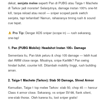
dekat,
senjata melee
seperti Pan di PUBG atau Taiga-1 Machete
di Tarkov jadi monster! Selanjutnya, damage instan 100% one-hit
kill, tanpa reload atau recoil — sniper scoped panik switch
senjata, tapi terlambat! Namun, rahasianya timing rush & sound
cue tepat.
Pro Tip:
Dengar ADS sniper (scope in) — rush sekarang,
one-tap!
1. Pan (PUBG Mobile): Headshot Instan 100+ Damage
Sementara itu, Pan blok peluru & chop 105 damage — lebih kuat
dari AWM close range. Misalnya, snipe Kar98k? Pan swing
hindari bullet, counter kill. Ditambah mobility tinggi, rush building
aman.
2. Taiga-1 Machete (Tarkov): Stab 50 Damage, Shred Armor
Kemudian, Taiga-1 top melee Tarkov: stab 50, chop 45 — hancur
Class 4 armor close. Sekarang, vs sniper SV-98, flank silent,
one-stab thorax. Oleh karena itu, loot sniper gratis!