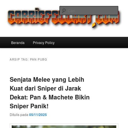
Langsung
Langsung
ke
ke
Cari
konten
konten
utama
sekunder
Carriefellart Pilihan Terbaik Game
Offline Android 2025 yang Wajib
Menu
Beranda
Privacy Policy
Kamu Coba
utama
ARSIP TAG:
PAN PUBG
Senjata Melee yang Lebih
Kuat dari Sniper di Jarak
Dekat: Pan & Machete Bikin
Sniper Panik!
Ditulis pada
05/11/2025