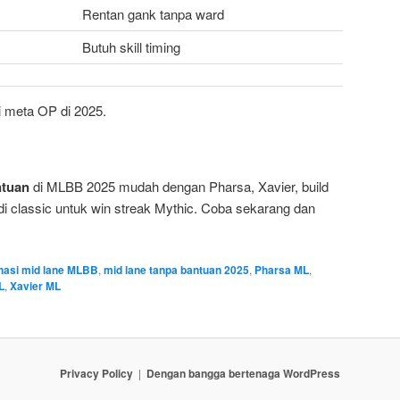
Rentan gank tanpa ward
Butuh skill timing
i meta OP di 2025.
ntuan
di MLBB 2025 mudah dengan Pharsa, Xavier, build
h di classic untuk win streak Mythic. Coba sekarang dan
nasi mid lane MLBB
,
mid lane tanpa bantuan 2025
,
Pharsa ML
,
L
,
Xavier ML
Privacy Policy
Dengan bangga bertenaga WordPress