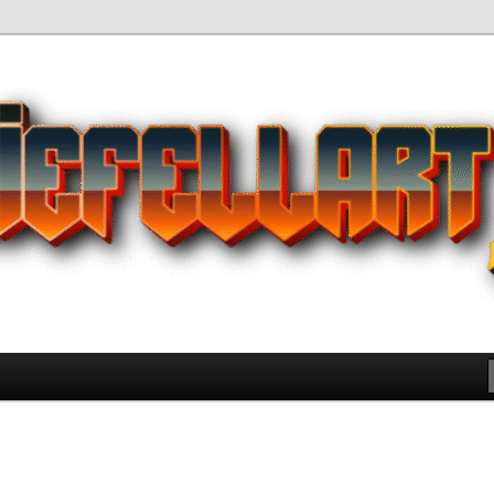
Pilihan Terbaik Game Offline
 yang Wajib Kamu Coba