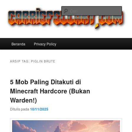
Langsung
Langsung
ke
ke
Cari
konten
konten
utama
sekunder
Carriefellart Pilihan Terbaik Game
Offline Android 2025 yang Wajib
Menu
Beranda
Privacy Policy
Kamu Coba
utama
ARSIP TAG:
PIGLIN BRUTE
5 Mob Paling Ditakuti di
Minecraft Hardcore (Bukan
Warden!)
Ditulis pada
10/11/2025