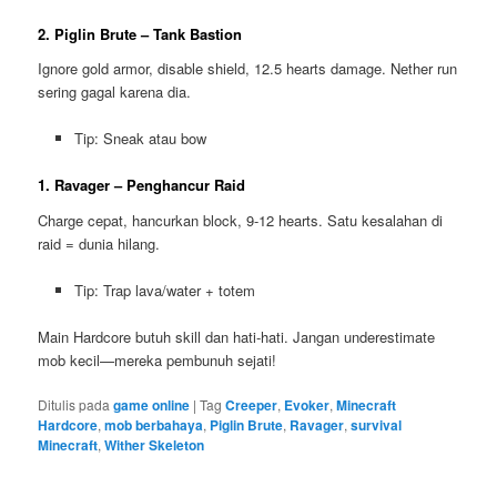
2. Piglin Brute – Tank Bastion
Ignore gold armor, disable shield, 12.5 hearts damage. Nether run
sering gagal karena dia.
Tip: Sneak atau bow
1. Ravager – Penghancur Raid
Charge cepat, hancurkan block, 9-12 hearts. Satu kesalahan di
raid = dunia hilang.
Tip: Trap lava/water + totem
Main Hardcore butuh skill dan hati-hati. Jangan underestimate
mob kecil—mereka pembunuh sejati!
Ditulis pada
game online
|
Tag
Creeper
,
Evoker
,
Minecraft
Hardcore
,
mob berbahaya
,
Piglin Brute
,
Ravager
,
survival
Minecraft
,
Wither Skeleton