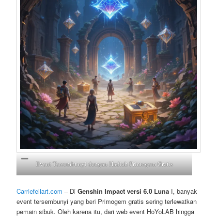
Event Tersembunyi dengan Hadiah Primogem Gratis
Carriefellart.com
– Di
Genshin Impact versi 6.0 Luna
I, banyak
event tersembunyi yang beri Primogem gratis sering terlewatkan
pemain sibuk. Oleh karena itu, dari web event HoYoLAB hingga