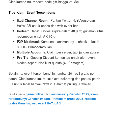
Oleh karena itu, redeem code gift hingga 25 Mei.
Tips Klaim Event Tersembunyi
Ikuti Channel Resmi
: Pantau Twitter HoYoVerse dan
HoYoLAB untuk codes dan web event baru.
Redeem Cepat
: Codes expire dalam 48 jam; gunakan situs
redemption untuk AR 10+.
F2P Maximasi
: Kombinasi anniversary + check-in kasih
3.000+ Primogem/bulan.
Multiple Accounts
: Claim per server, tapi jangan abuse.
Pro Tip
: Gabung Discord komunitas untuk alert event
hidden seperti Nod-Krai quests (40 Primogem).
Selain itu, event tersembunyi ini tambah 20+ pull gratis per
patch. Oleh karena itu, mulai claim sekarang dan pantau patch
6.1 untuk lebih banyak reward. Selamat pulling, Traveler!
Ditulis pada
game online
|
Tag
anniversary Genshin 2025
,
event
tersembunyi Genshin Impact
,
Primogem gratis 2025
,
redeem
codes Genshin
,
web event HoYoLAB