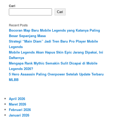
Cari
Cari
Recent Posts
Bocoran Map Baru Mobile Legends yang Katanya Paling
Besar Sepanjang Masa
Strategi “Main Diam” Jadi Tren Baru Pro Player Mobile
Legends
Mobile Legends Akan Hapus Skin Epic Jarang Dipakai, Ini
Daftarnya
Mengapa Rank Mythic Semakin Sulit Dicapai di Mobile
Legends 2026?
5 Hero Assassin Paling Overpower Setelah Update Terbaru
MLBB
April 2026
Maret 2026
Februari 2026
Januari 2026