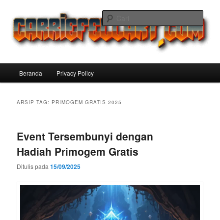
Langsung
Langsung
ke
ke
Cari
konten
konten
utama
sekunder
Carriefellart Pilihan Terbaik Game
Offline Android 2025 yang Wajib
Menu
Beranda
Privacy Policy
Kamu Coba
utama
ARSIP TAG:
PRIMOGEM GRATIS 2025
Event Tersembunyi dengan
Hadiah Primogem Gratis
Ditulis pada
15/09/2025