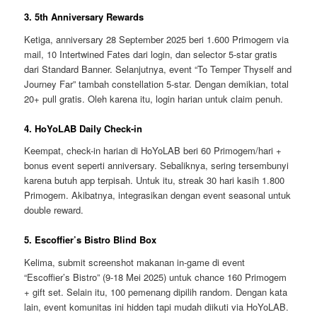
3. 5th Anniversary Rewards
Ketiga, anniversary 28 September 2025 beri 1.600 Primogem via
mail, 10 Intertwined Fates dari login, dan selector 5-star gratis
dari Standard Banner. Selanjutnya, event “To Temper Thyself and
Journey Far” tambah constellation 5-star. Dengan demikian, total
20+ pull gratis. Oleh karena itu, login harian untuk claim penuh.
4. HoYoLAB Daily Check-in
Keempat, check-in harian di HoYoLAB beri 60 Primogem/hari +
bonus event seperti anniversary. Sebaliknya, sering tersembunyi
karena butuh app terpisah. Untuk itu, streak 30 hari kasih 1.800
Primogem. Akibatnya, integrasikan dengan event seasonal untuk
double reward.
5. Escoffier’s Bistro Blind Box
Kelima, submit screenshot makanan in-game di event
“Escoffier’s Bistro” (9-18 Mei 2025) untuk chance 160 Primogem
+ gift set. Selain itu, 100 pemenang dipilih random. Dengan kata
lain, event komunitas ini hidden tapi mudah diikuti via HoYoLAB.