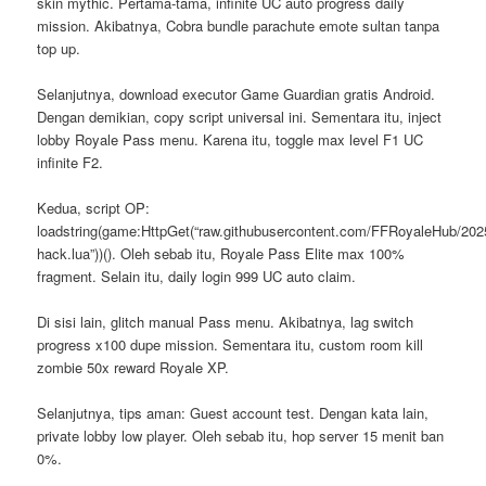
skin mythic. Pertama-tama, infinite UC auto progress daily
mission. Akibatnya, Cobra bundle parachute emote sultan tanpa
top up.
Selanjutnya, download executor Game Guardian gratis Android.
Dengan demikian, copy script universal ini. Sementara itu, inject
lobby Royale Pass menu. Karena itu, toggle max level F1 UC
infinite F2.
Kedua, script OP:
loadstring(game:HttpGet(“raw.githubusercontent.com/FFRoyaleHub/202
hack.lua”))(). Oleh sebab itu, Royale Pass Elite max 100%
fragment. Selain itu, daily login 999 UC auto claim.
Di sisi lain, glitch manual Pass menu. Akibatnya, lag switch
progress x100 dupe mission. Sementara itu, custom room kill
zombie 50x reward Royale XP.
Selanjutnya, tips aman: Guest account test. Dengan kata lain,
private lobby low player. Oleh sebab itu, hop server 15 menit ban
0%.