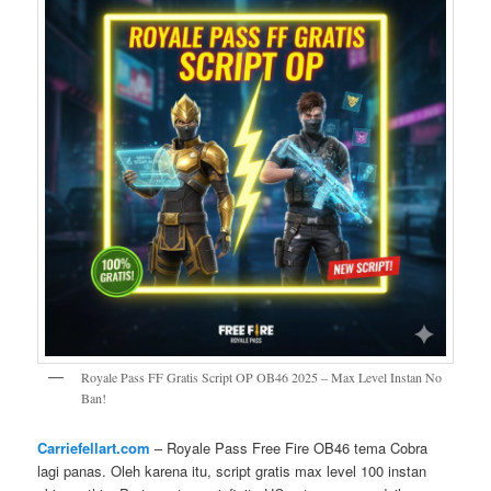
Royale Pass FF Gratis Script OP OB46 2025 – Max Level Instan No
Ban!
Carriefellart.com
– Royale Pass Free Fire OB46 tema Cobra
lagi panas. Oleh karena itu, script gratis max level 100 instan