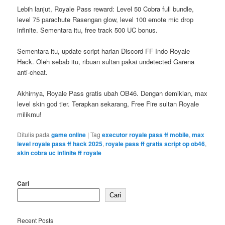
Lebih lanjut, Royale Pass reward: Level 50 Cobra full bundle,
level 75 parachute Rasengan glow, level 100 emote mic drop
infinite. Sementara itu, free track 500 UC bonus.
Sementara itu, update script harian Discord FF Indo Royale
Hack. Oleh sebab itu, ribuan sultan pakai undetected Garena
anti-cheat.
Akhirnya, Royale Pass gratis ubah OB46. Dengan demikian, max
level skin god tier. Terapkan sekarang, Free Fire sultan Royale
milikmu!
Ditulis pada
game online
|
Tag
executor royale pass ff mobile
,
max
level royale pass ff hack 2025
,
royale pass ff gratis script op ob46
,
skin cobra uc infinite ff royale
Cari
Cari
Recent Posts