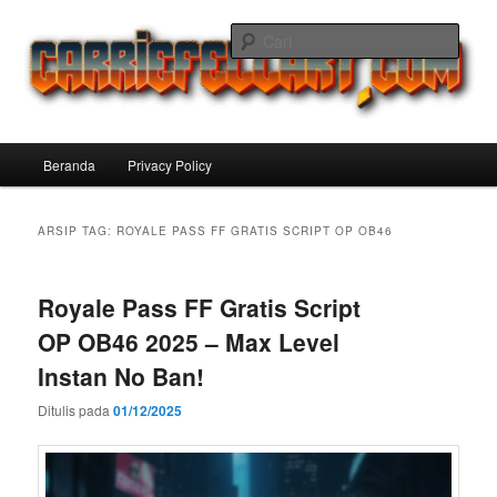
Langsung
Langsung
ke
ke
Cari
konten
konten
utama
sekunder
Carriefellart Pilihan Terbaik Game
Offline Android 2025 yang Wajib
Menu
Beranda
Privacy Policy
Kamu Coba
utama
ARSIP TAG:
ROYALE PASS FF GRATIS SCRIPT OP OB46
Royale Pass FF Gratis Script
OP OB46 2025 – Max Level
Instan No Ban!
Ditulis pada
01/12/2025