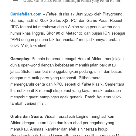
Review Game 2025: Fable, Petualangan Fantasi yang Penuh Humor!
Carriefellart.com
–
Fable
, di rilis 17 Juni 2025 oleh Playground
Games, hadir di Xbox Series X|S, PC, dan Game Pass. Reboot
RPG fantasi ini membawa dunia Albion yang penuh warna dan
humor khas Inggris. Skor 90 di Metacritic dan pujian IGN sebagai
“RPG dengan pesona tak tertahankan” menjadikannya sorotan
2025. Yuk, kita ulas!
Gameplay
: Pemain berperan sebagai Hero of Albion, menjelajahi
dunia open-world dengan kebebasan memilih jalan baik atau
jahat. Sistem combat menggabungkan pedang, sihir, dan busur,
dengan mekanik parry yang responsif. Pilihan moral
memengaruhi cerita dan NPC, seperti di
Fable
klasik. Sementara
itu, netizen di X memuji eksplorasi yang kaya, meski beberapa
menyebut quest sampingan agak generik. Patch Agustus 2025
tambah variasi misi.
Grafis dan Suara
: Visual ForzaTech Engine menghadirkan
Albion dengan hutan hijau dan kota abad pertengahan yang
memukau. Animasi karakter dan efek sihir terasa hidup.
Soundtrack epik karya Danny Elfman serta sulih suara oleh Matt