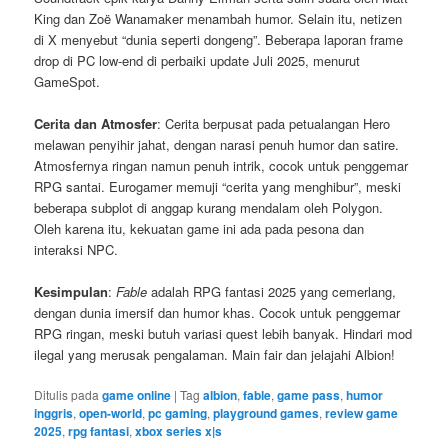
King dan Zoë Wanamaker menambah humor. Selain itu, netizen
di X menyebut “dunia seperti dongeng”. Beberapa laporan frame
drop di PC low-end di perbaiki update Juli 2025, menurut
GameSpot.
Cerita dan Atmosfer
: Cerita berpusat pada petualangan Hero
melawan penyihir jahat, dengan narasi penuh humor dan satire.
Atmosfernya ringan namun penuh intrik, cocok untuk penggemar
RPG santai. Eurogamer memuji “cerita yang menghibur”, meski
beberapa subplot di anggap kurang mendalam oleh Polygon.
Oleh karena itu, kekuatan game ini ada pada pesona dan
interaksi NPC.
Kesimpulan
:
Fable
adalah RPG fantasi 2025 yang cemerlang,
dengan dunia imersif dan humor khas. Cocok untuk penggemar
RPG ringan, meski butuh variasi quest lebih banyak. Hindari mod
ilegal yang merusak pengalaman. Main fair dan jelajahi Albion!
Ditulis pada
game online
|
Tag
albion
,
fable
,
game pass
,
humor
inggris
,
open-world
,
pc gaming
,
playground games
,
review game
2025
,
rpg fantasi
,
xbox series x|s