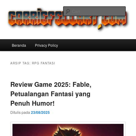
Langsung
Langsung
ke
ke
Cari
konten
konten
utama
sekunder
Carriefellart Pilihan Terbaik Game
Offline Android 2025 yang Wajib
Menu
Beranda
Privacy Policy
Kamu Coba
utama
ARSIP TAG:
RPG FANTASI
Review Game 2025: Fable,
Petualangan Fantasi yang
Penuh Humor!
Ditulis pada
23/08/2025