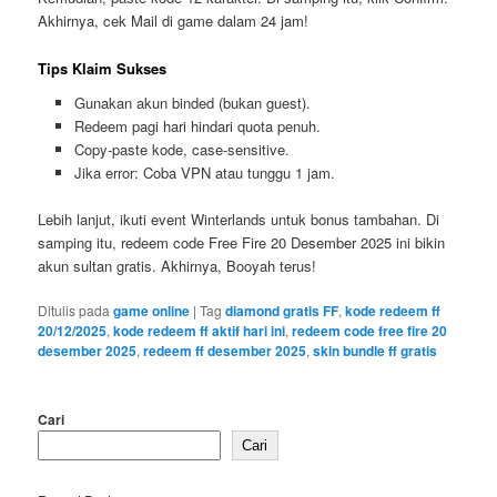
Akhirnya, cek Mail di game dalam 24 jam!
Tips Klaim Sukses
Gunakan akun binded (bukan guest).
Redeem pagi hari hindari quota penuh.
Copy-paste kode, case-sensitive.
Jika error: Coba VPN atau tunggu 1 jam.
Lebih lanjut, ikuti event Winterlands untuk bonus tambahan. Di
samping itu, redeem code Free Fire 20 Desember 2025 ini bikin
akun sultan gratis. Akhirnya, Booyah terus!
Ditulis pada
game online
|
Tag
diamond gratis FF
,
kode redeem ff
20/12/2025
,
kode redeem ff aktif hari ini
,
redeem code free fire 20
desember 2025
,
redeem ff desember 2025
,
skin bundle ff gratis
Cari
Cari