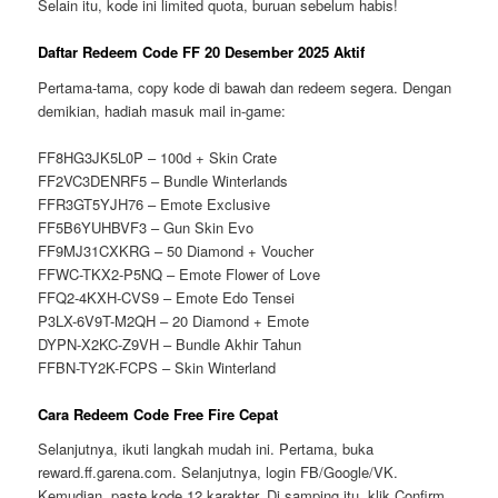
Selain itu, kode ini limited quota, buruan sebelum habis!
Daftar Redeem Code FF 20 Desember 2025 Aktif
Pertama-tama, copy kode di bawah dan redeem segera. Dengan
demikian, hadiah masuk mail in-game:
FF8HG3JK5L0P – 100d + Skin Crate
FF2VC3DENRF5 – Bundle Winterlands
FFR3GT5YJH76 – Emote Exclusive
FF5B6YUHBVF3 – Gun Skin Evo
FF9MJ31CXKRG – 50 Diamond + Voucher
FFWC-TKX2-P5NQ – Emote Flower of Love
FFQ2-4KXH-CVS9 – Emote Edo Tensei
P3LX-6V9T-M2QH – 20 Diamond + Emote
DYPN-X2KC-Z9VH – Bundle Akhir Tahun
FFBN-TY2K-FCPS – Skin Winterland
Cara Redeem Code Free Fire Cepat
Selanjutnya, ikuti langkah mudah ini. Pertama, buka
reward.ff.garena.com. Selanjutnya, login FB/Google/VK.
Kemudian, paste kode 12 karakter. Di samping itu, klik Confirm.