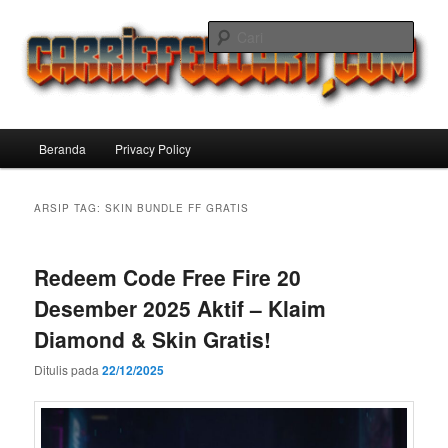
Langsung
Langsung
ke
ke
Cari
konten
konten
utama
sekunder
Carriefellart Pilihan Terbaik Game
Offline Android 2025 yang Wajib
Menu
Beranda
Privacy Policy
Kamu Coba
utama
ARSIP TAG:
SKIN BUNDLE FF GRATIS
Redeem Code Free Fire 20
Desember 2025 Aktif – Klaim
Diamond & Skin Gratis!
Ditulis pada
22/12/2025