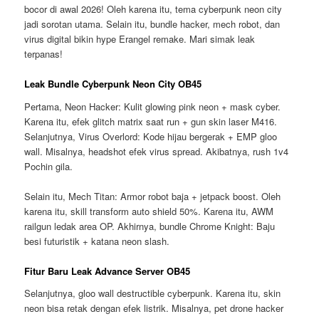
bocor di awal 2026! Oleh karena itu, tema cyberpunk neon city
jadi sorotan utama. Selain itu, bundle hacker, mech robot, dan
virus digital bikin hype Erangel remake. Mari simak leak
terpanas!
Leak Bundle Cyberpunk Neon City OB45
Pertama, Neon Hacker: Kulit glowing pink neon + mask cyber.
Karena itu, efek glitch matrix saat run + gun skin laser M416.
Selanjutnya, Virus Overlord: Kode hijau bergerak + EMP gloo
wall. Misalnya, headshot efek virus spread. Akibatnya, rush 1v4
Pochin gila.
Selain itu, Mech Titan: Armor robot baja + jetpack boost. Oleh
karena itu, skill transform auto shield 50%. Karena itu, AWM
railgun ledak area OP. Akhirnya, bundle Chrome Knight: Baju
besi futuristik + katana neon slash.
Fitur Baru Leak Advance Server OB45
Selanjutnya, gloo wall destructible cyberpunk. Karena itu, skin
neon bisa retak dengan efek listrik. Misalnya, pet drone hacker