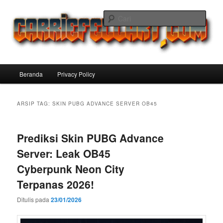
Langsung
Langsung
ke
ke
Cari
konten
konten
utama
sekunder
Carriefellart Pilihan Terbaik Game
Offline Android 2025 yang Wajib
Menu
Beranda
Privacy Policy
Kamu Coba
utama
ARSIP TAG:
SKIN PUBG ADVANCE SERVER OB45
Prediksi Skin PUBG Advance
Server: Leak OB45
Cyberpunk Neon City
Terpanas 2026!
Ditulis pada
23/01/2026