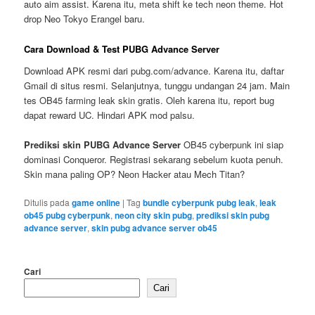
auto aim assist. Karena itu, meta shift ke tech neon theme. Hot
drop Neo Tokyo Erangel baru.
Cara Download & Test PUBG Advance Server
Download APK resmi dari pubg.com/advance. Karena itu, daftar
Gmail di situs resmi. Selanjutnya, tunggu undangan 24 jam. Main
tes OB45 farming leak skin gratis. Oleh karena itu, report bug
dapat reward UC. Hindari APK mod palsu.
Prediksi skin PUBG Advance Server
OB45 cyberpunk ini siap
dominasi Conqueror. Registrasi sekarang sebelum kuota penuh.
Skin mana paling OP? Neon Hacker atau Mech Titan?
Ditulis pada
game online
|
Tag
bundle cyberpunk pubg leak
,
leak
ob45 pubg cyberpunk
,
neon city skin pubg
,
prediksi skin pubg
advance server
,
skin pubg advance server ob45
Cari
Cari