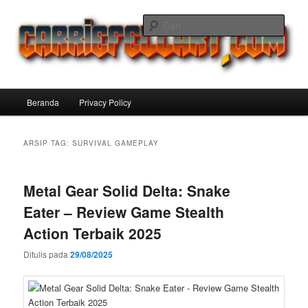
Langsung
Langsung
ke
ke
Cari
konten
konten
utama
sekunder
Carriefellart Pilihan Terbaik Game
Offline Android 2025 yang Wajib
Menu
Beranda
Privacy Policy
Kamu Coba
utama
ARSIP TAG:
SURVIVAL GAMEPLAY
Metal Gear Solid Delta: Snake
Eater – Review Game Stealth
Action Terbaik 2025
Ditulis pada
29/08/2025