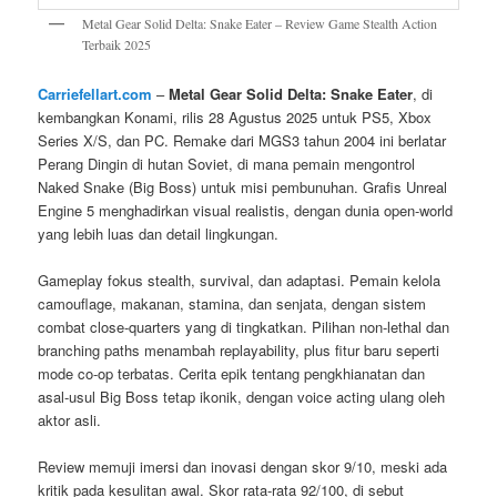
Metal Gear Solid Delta: Snake Eater – Review Game Stealth Action
Terbaik 2025
Carriefellart.com
–
Metal Gear Solid Delta: Snake Eater
, di
kembangkan Konami, rilis 28 Agustus 2025 untuk PS5, Xbox
Series X/S, dan PC. Remake dari MGS3 tahun 2004 ini berlatar
Perang Dingin di hutan Soviet, di mana pemain mengontrol
Naked Snake (Big Boss) untuk misi pembunuhan. Grafis Unreal
Engine 5 menghadirkan visual realistis, dengan dunia open-world
yang lebih luas dan detail lingkungan.
Gameplay fokus stealth, survival, dan adaptasi. Pemain kelola
camouflage, makanan, stamina, dan senjata, dengan sistem
combat close-quarters yang di tingkatkan. Pilihan non-lethal dan
branching paths menambah replayability, plus fitur baru seperti
mode co-op terbatas. Cerita epik tentang pengkhianatan dan
asal-usul Big Boss tetap ikonik, dengan voice acting ulang oleh
aktor asli.
Review memuji imersi dan inovasi dengan skor 9/10, meski ada
kritik pada kesulitan awal. Skor rata-rata 92/100, di sebut