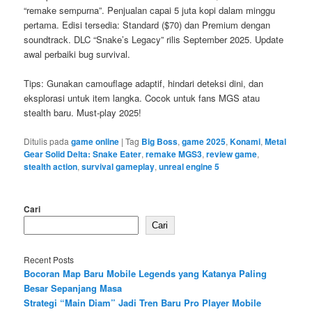
“remake sempurna”. Penjualan capai 5 juta kopi dalam minggu
pertama. Edisi tersedia: Standard ($70) dan Premium dengan
soundtrack. DLC “Snake’s Legacy” rilis September 2025. Update
awal perbaiki bug survival.
Tips: Gunakan camouflage adaptif, hindari deteksi dini, dan
eksplorasi untuk item langka. Cocok untuk fans MGS atau
stealth baru. Must-play 2025!
Ditulis pada
game online
|
Tag
Big Boss
,
game 2025
,
Konami
,
Metal
Gear Solid Delta: Snake Eater
,
remake MGS3
,
review game
,
stealth action
,
survival gameplay
,
unreal engine 5
Cari
Cari
Recent Posts
Bocoran Map Baru Mobile Legends yang Katanya Paling
Besar Sepanjang Masa
Strategi “Main Diam” Jadi Tren Baru Pro Player Mobile