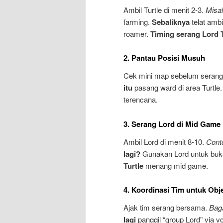
Ambil Turtle di menit 2-3.
Misa
farming.
Sebaliknya
telat ambi
roamer.
Timing serang Lord T
2. Pantau Posisi Musuh
Cek mini map sebelum seran
itu
pasang ward di area Turtle
terencana.
3. Serang Lord di Mid Game
Ambil Lord di menit 8-10.
Cont
lagi?
Gunakan Lord untuk bu
Turtle
menang mid game.
4. Koordinasi Tim untuk Obje
Ajak tim serang bersama.
Bag
lagi
panggil “group Lord” via vo