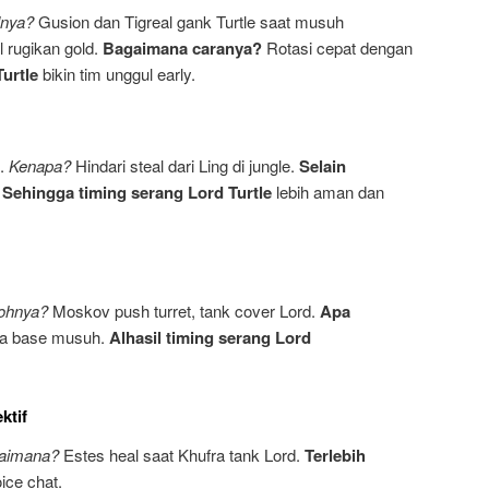
lnya?
Gusion dan Tigreal gank Turtle saat musuh
l rugikan gold.
Bagaimana caranya?
Rotasi cepat dengan
urtle
bikin tim unggul early.
g.
Kenapa?
Hindari steal dari Ling di jungle.
Selain
.
Sehingga
timing serang Lord Turtle
lebih aman dan
ohnya?
Moskov push turret, tank cover Lord.
Apa
ka base musuh.
Alhasil
timing serang Lord
ktif
aimana?
Estes heal saat Khufra tank Lord.
Terlebih
ice chat.