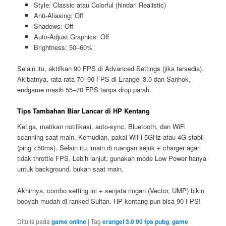
Style: Classic atau Colorful (hindari Realistic)
Anti-Aliasing: Off
Shadows: Off
Auto-Adjust Graphics: Off
Brightness: 50–60%
Selain itu, aktifkan 90 FPS di Advanced Settings (jika tersedia).
Akibatnya, rata-rata 70–90 FPS di Erangel 3.0 dan Sanhok,
endgame masih 55–70 FPS tanpa drop parah.
Tips Tambahan Biar Lancar di HP Kentang
Ketiga, matikan notifikasi, auto-sync, Bluetooth, dan WiFi
scanning saat main. Kemudian, pakai WiFi 5GHz atau 4G stabil
(ping <50ms). Selain itu, main di ruangan sejuk + charger agar
tidak throttle FPS. Lebih lanjut, gunakan mode Low Power hanya
untuk background, bukan saat main.
Akhirnya, combo setting ini + senjata ringan (Vector, UMP) bikin
booyah mudah di ranked Sultan. HP kentang pun bisa 90 FPS!
Ditulis pada
game online
|
Tag
erangel 3.0 90 fps pubg
,
game