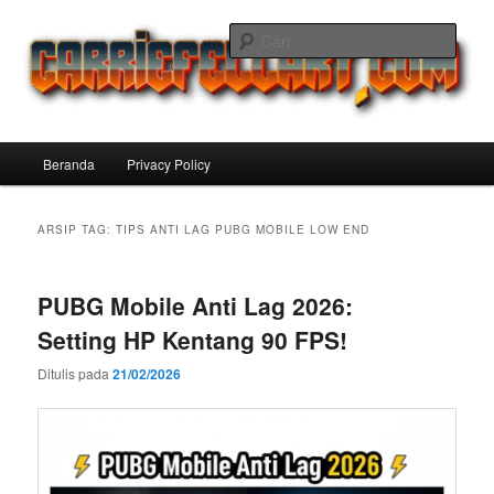
Langsung
Langsung
ke
ke
Cari
konten
konten
utama
sekunder
Carriefellart Pilihan Terbaik Game
Offline Android 2025 yang Wajib
Menu
Beranda
Privacy Policy
Kamu Coba
utama
ARSIP TAG:
TIPS ANTI LAG PUBG MOBILE LOW END
PUBG Mobile Anti Lag 2026:
Setting HP Kentang 90 FPS!
Ditulis pada
21/02/2026