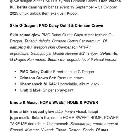
glow
dengan outfit PMO Daisy dan Crimson Crown.
Oleh karena
itu
,
berita gaming
ini bahas event 19 September – 31 Oktober
2025 untuk unlock item eksklusif K-pop.
Skin G-Dragon: PMO Daisy Outfit & Crimson Crown
Skin squad glow
PMO Daisy Outfit: Gaya street fashion G-
Dragon.
Terlebih dahulu, Crimson Crown Set premium.
Di
samping itu
, weapon skin Ubermensch M16A4
upgradable. Selanjutnya, Graffiti Reverie M24 sniper.
Selain itu
,
G-Dragon Pan melee.
Selain itu
, upgrade level 5 visual impact.
PMO Daisy Outfit:
Street fashion G-Dragon
Crimson Crown Set:
Premium crown
Ubermensch M16A4:
Upgradable, album 2025
Graffiti M24:
Sniper spray-paint
Emote & Music: HOME SWEET HOME & POWER
Emote bikin squad glow
tidak hanya
visual,
tetapi
juga
musik.
Selain itu
, emote HOME SWEET HOME, POWER,
TAKE ME dari album Übermensch.
Selanjutnya, emote stage di
Erangel, Miramar, Vikendi, Taego, Deston, Rondo.
Di atas