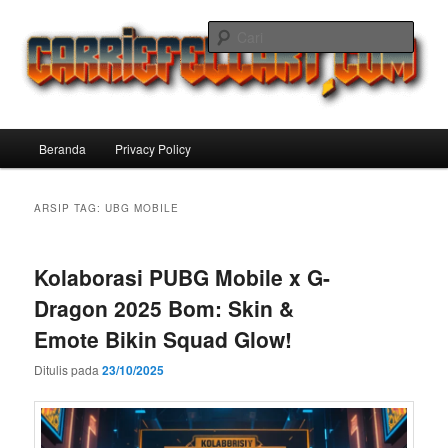
Langsung
Langsung
ke
ke
Cari
konten
konten
utama
sekunder
Carriefellart Pilihan Terbaik Game
Offline Android 2025 yang Wajib
Menu
Beranda
Privacy Policy
Kamu Coba
utama
ARSIP TAG:
UBG MOBILE
Kolaborasi PUBG Mobile x G-
Dragon 2025 Bom: Skin &
Emote Bikin Squad Glow!
Ditulis pada
23/10/2025