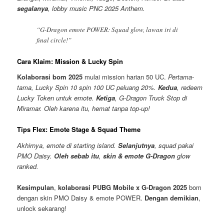
segalanya
, lobby music PNC 2025 Anthem.
“G-Dragon emote POWER: Squad glow, lawan iri di
final circle!”
Cara Klaim: Mission & Lucky Spin
Kolaborasi bom 2025
mulai mission harian 50 UC.
Pertama-
tama, Lucky Spin 10 spin 100 UC peluang 20%.
Kedua
, redeem
Lucky Token untuk emote.
Ketiga
, G-Dragon Truck Stop di
Miramar. Oleh karena itu, hemat tanpa top-up!
Tips Flex: Emote Stage & Squad Theme
Akhirnya, emote di starting island.
Selanjutnya
, squad pakai
PMO Daisy.
Oleh sebab itu
,
skin & emote G-Dragon
glow
ranked.
Kesimpulan
,
kolaborasi PUBG Mobile x G-Dragon 2025
bom
dengan skin PMO Daisy & emote POWER.
Dengan demikian
,
unlock sekarang!