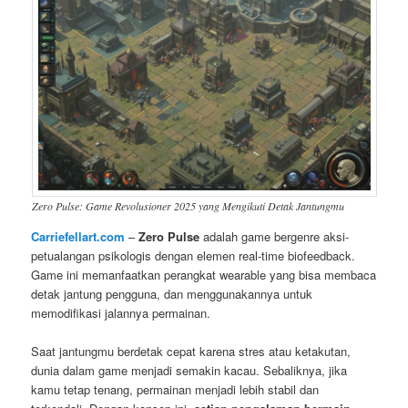
Zero Pulse: Game Revolusioner 2025 yang Mengikuti Detak Jantungmu
Carriefellart.com
–
Zero Pulse
adalah game bergenre aksi-
petualangan psikologis dengan elemen real-time biofeedback.
Game ini memanfaatkan perangkat wearable yang bisa membaca
detak jantung pengguna, dan menggunakannya untuk
memodifikasi jalannya permainan.
Saat jantungmu berdetak cepat karena stres atau ketakutan,
dunia dalam game menjadi semakin kacau. Sebaliknya, jika
kamu tetap tenang, permainan menjadi lebih stabil dan