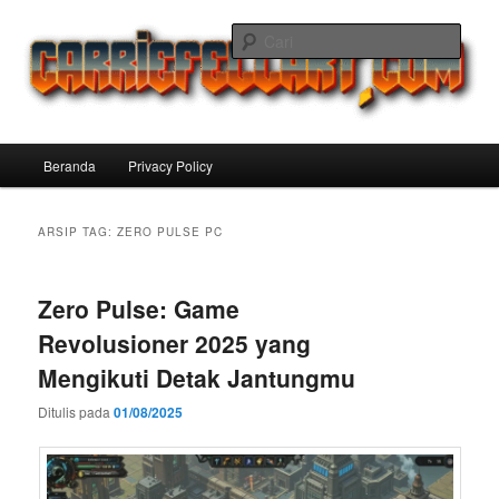
Langsung
Langsung
ke
ke
Cari
konten
konten
utama
sekunder
Carriefellart Pilihan Terbaik Game
Offline Android 2025 yang Wajib
Menu
Beranda
Privacy Policy
Kamu Coba
utama
ARSIP TAG:
ZERO PULSE PC
Zero Pulse: Game
Revolusioner 2025 yang
Mengikuti Detak Jantungmu
Ditulis pada
01/08/2025