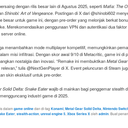
ersaing dengan rilis besar lain di Agustus 2025, seperti
Mafia: The O
an
Shinobi: Art of Vengeance
. Postingan di X dari @shinobi602 meny
e besar untuk game ini, dengan pre-order yang melonjak berkat bon
ake. Merekomendasikan penggunaan VPN dan autentikasi dua faktor 
 server online.
ga menambahkan mode multiplayer kompetitif, memungkinkan pema
alam misi infiltrasi. Dengan skor awal 9/10 di Metacritic, game ini di p
ngkan nostalgia dan inovasi. “Remake ini membuktikan
Metal Gear
 relevan,” tulis @NextGenPlayer di X. Event peluncuran di Steam jug
 skin eksklusif untuk pre-order.
 Solid Delta: Snake Eater
wajib di mainkan bagi penggemar stealth d
p mengguncang industri game di 2025.
ulis dalam
game online
dan di-tag
Konami
,
Metal Gear Solid Delta
,
Nintendo Switc
ake Eater
,
stealth-action
,
unreal engine 5
,
Xbox Series X
oleh
admin
. Buat pena