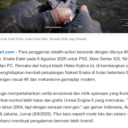
 Gear Solid Delta: Snake Eater Rilis, Remake Epik yang Dinanti!
lart.com
– Para penggemar stealth-action bersorak dengan rilisnya
Me
a: Snake Eater
pada 8 Agustus 2025 untuk PS5, Xbox Series X|S, Ni
dan PC. Remake dari karya klasik Hideo Kojima ini, di kembangkan o
enghidupkan kembali petualangan Naked Snake di hutan belantara S
engan visual 4K dan mekanisme gameplay modern.
uga mempertahankan cerita emosional dan intrik spionase yang ikoni
n kontrol lebih halus dan grafis Unreal Engine 5 yang memukau. “I
 tahun 2004, tapi dengan sensasi next-gen,” ujar gamer Indonesia, A
i Jakarta, Jumat (8/8/2025). Fitur baru seperti mode foto dan sistem
erbarui membuat pengalaman bermain lebih imersif.