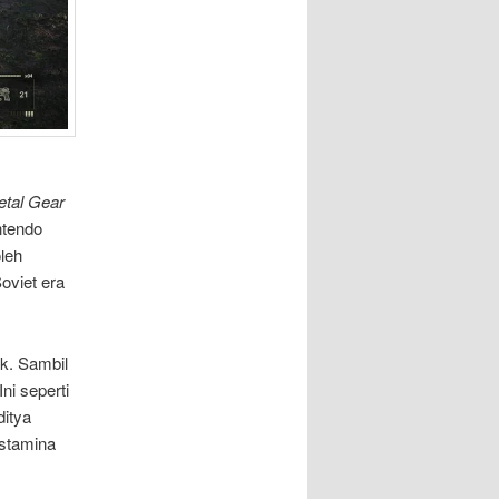
tal Gear
ntendo
leh
oviet era
k. Sambil
ni seperti
ditya
 stamina