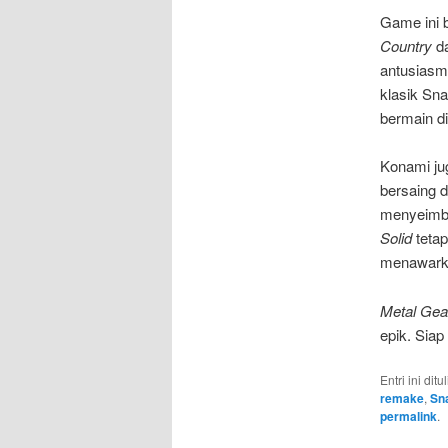
Game ini b
Country
d
antusiasm
klasik Sn
bermain di
Konami ju
bersaing d
menyeimba
Solid
tetap
menawarkan
Metal Gear
epik. Sia
Entri ini dit
remake
,
Sn
permalink
.