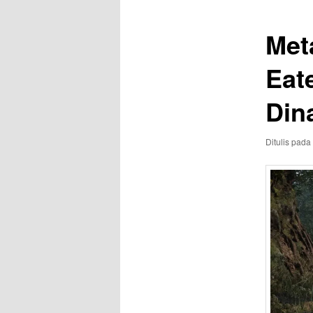
Met
Eat
Dina
Ditulis pada