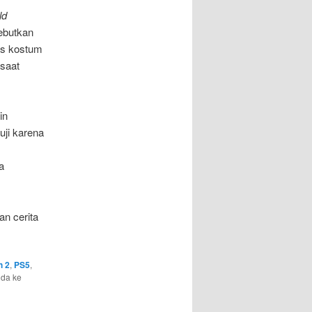
ld
ebutkan
us kostum
saat
in
uji karena
a
an cerita
h 2
,
PS5
,
nda ke