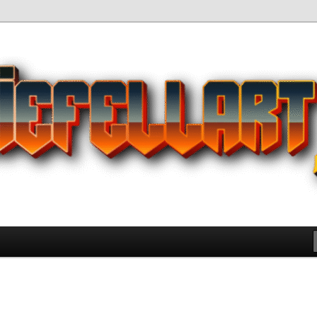
Pilihan Terbaik Game Offline
 yang Wajib Kamu Coba