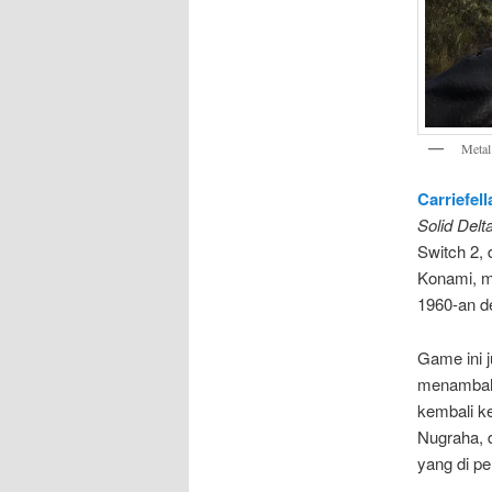
Metal
Carriefel
Solid Delt
Switch 2, 
Konami, m
1960-an d
Game ini j
menambahka
kembali ke
Nugraha, d
yang di p