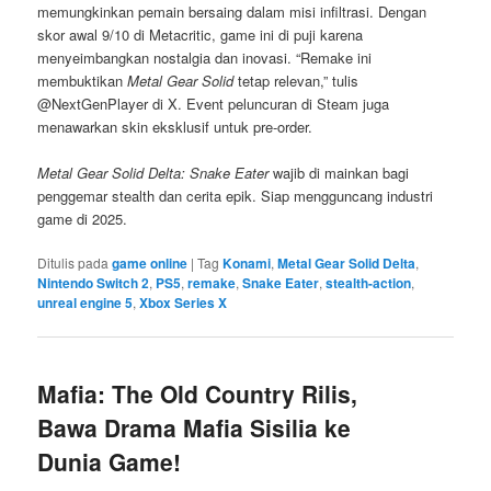
memungkinkan pemain bersaing dalam misi infiltrasi. Dengan
skor awal 9/10 di Metacritic, game ini di puji karena
menyeimbangkan nostalgia dan inovasi. “Remake ini
membuktikan
Metal Gear Solid
tetap relevan,” tulis
@NextGenPlayer di X. Event peluncuran di Steam juga
menawarkan skin eksklusif untuk pre-order.
Metal Gear Solid Delta: Snake Eater
wajib di mainkan bagi
penggemar stealth dan cerita epik. Siap mengguncang industri
game di 2025.
Ditulis pada
game online
|
Tag
Konami
,
Metal Gear Solid Delta
,
Nintendo Switch 2
,
PS5
,
remake
,
Snake Eater
,
stealth-action
,
unreal engine 5
,
Xbox Series X
Mafia: The Old Country Rilis,
Bawa Drama Mafia Sisilia ke
Dunia Game!