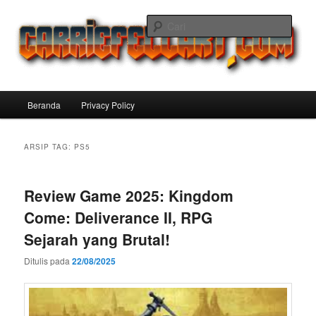
Langsung
Langsung
ke
ke
Cari
konten
konten
utama
sekunder
Carriefellart Pilihan Terbaik Game
Offline Android 2025 yang Wajib
Menu
Beranda
Privacy Policy
Kamu Coba
utama
ARSIP TAG:
PS5
Review Game 2025: Kingdom
Come: Deliverance II, RPG
Sejarah yang Brutal!
Ditulis pada
22/08/2025