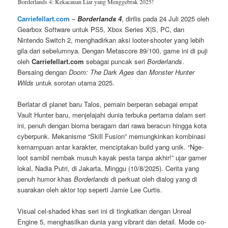
Borderlands 4: Kekacauan Liar yang Menggebrak 2025!
Carriefellart.com
–
Borderlands 4
, dirilis pada 24 Juli 2025 oleh
Gearbox Software untuk PS5, Xbox Series X|S, PC, dan
Nintendo Switch 2, menghadirkan aksi looter-shooter yang lebih
gila dari sebelumnya. Dengan Metascore 89/100, game ini di puji
oleh
Carriefellart.com
sebagai puncak seri
Borderlands
.
Bersaing dengan
Doom: The Dark Ages
dan
Monster Hunter
Wilds
untuk sorotan utama 2025.
Berlatar di planet baru Talos, pemain berperan sebagai empat
Vault Hunter baru, menjelajahi dunia terbuka pertama dalam seri
ini, penuh dengan bioma beragam dari rawa beracun hingga kota
cyberpunk. Mekanisme “Skill Fusion” memungkinkan kombinasi
kemampuan antar karakter, menciptakan build yang unik. “Nge-
loot sambil nembak musuh kayak pesta tanpa akhir!” ujar gamer
lokal, Nadia Putri, di Jakarta, Minggu (10/8/2025). Cerita yang
penuh humor khas
Borderlands
di perkuat oleh dialog yang di
suarakan oleh aktor top seperti Jamie Lee Curtis.
Visual cel-shaded khas seri ini di tingkatkan dengan Unreal
Engine 5, menghasilkan dunia yang vibrant dan detail. Mode co-