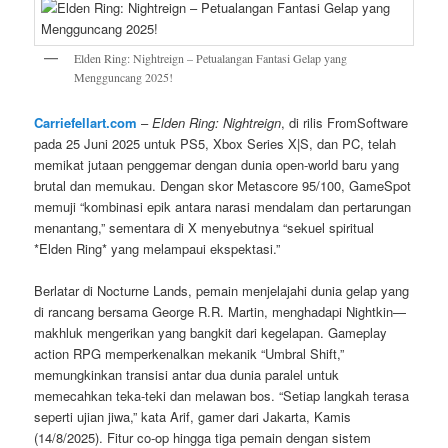
Elden Ring: Nightreign – Petualangan Fantasi Gelap yang
Mengguncang 2025!
Carriefellart.com
–
Elden Ring: Nightreign
, di rilis FromSoftware
pada 25 Juni 2025 untuk PS5, Xbox Series X|S, dan PC, telah
memikat jutaan penggemar dengan dunia open-world baru yang
brutal dan memukau. Dengan skor Metascore 95/100, GameSpot
memuji “kombinasi epik antara narasi mendalam dan pertarungan
menantang,” sementara di X menyebutnya “sekuel spiritual
*Elden Ring* yang melampaui ekspektasi.”
Berlatar di Nocturne Lands, pemain menjelajahi dunia gelap yang
di rancang bersama George R.R. Martin, menghadapi Nightkin—
makhluk mengerikan yang bangkit dari kegelapan. Gameplay
action RPG memperkenalkan mekanik “Umbral Shift,”
memungkinkan transisi antar dua dunia paralel untuk
memecahkan teka-teki dan melawan bos. “Setiap langkah terasa
seperti ujian jiwa,” kata Arif, gamer dari Jakarta, Kamis
(14/8/2025). Fitur co-op hingga tiga pemain dengan sistem