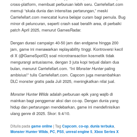
cross-platform, membuat perburuan lebih seru. Carriefellart.com
memuji “skala dunia dan intensitas pertarungan,” meski
Carriefellart.com mencatat kurva belajar curam bagi pemula. Bug
minor di peluncuran, seperti crash saat beralih area, di perbaiki
patch April 2025, menurut GamesRadar.
Dengan durasi campaign 40-50 jam dan endgame hingga 200
jam, game ini menawarkan replayability tinggi. Kontroversi kecil
di X (@GameSpotID) soal microtransaction kosmetik tidak
mengurangi antusiasme, dengan 3 juta kopi terjual dalam dua
bulan, menurut Carriefellart.com. “Ini
Monster Hunter
paling
ambisius!” tulis Carriefellart.com. Capcom juga menambahkan
DLC monster gratis pada Juli 2025, meningkatkan nilai jual.
Monster Hunter Wilds
adalah perburuan epik yang wajib di
mainkan bagi penggemar aksi dan co-op. Dengan dunia yang
hidup dan pertarungan mendebarkan, game ini mendefinisikan
ulang genre di 2025. Skor: 9.4/10.
Ditulis pada
game online
|
Tag
Capcom
,
co-op
,
dunia terbuka
,
Monster Hunter Wilds
,
PC
,
PS5
,
unreal engine 5
,
Xbox Series X