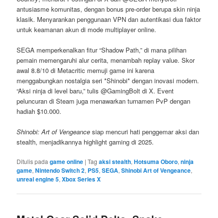
antusiasme komunitas, dengan bonus pre-order berupa skin ninja
klasik. Menyarankan penggunaan VPN dan autentikasi dua faktor
untuk keamanan akun di mode multiplayer online.
SEGA memperkenalkan fitur “Shadow Path,” di mana pilihan
pemain memengaruhi alur cerita, menambah replay value. Skor
awal 8.8/10 di Metacritic memuji game ini karena
menggabungkan nostalgia seri *Shinobi* dengan inovasi modern.
“Aksi ninja di level baru,” tulis @GamingBolt di X. Event
peluncuran di Steam juga menawarkan turnamen PvP dengan
hadiah $10.000.
Shinobi: Art of Vengeance
siap mencuri hati penggemar aksi dan
stealth, menjadikannya highlight gaming di 2025.
Ditulis pada
game online
|
Tag
aksi stealth
,
Hotsuma Oboro
,
ninja
game
,
Nintendo Switch 2
,
PS5
,
SEGA
,
Shinobi Art of Vengeance
,
unreal engine 5
,
Xbox Series X