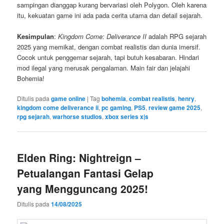
sampingan dianggap kurang bervariasi oleh Polygon. Oleh karena
itu, kekuatan game ini ada pada cerita utama dan detail sejarah.
Kesimpulan
:
Kingdom Come: Deliverance II
adalah RPG sejarah
2025 yang memikat, dengan combat realistis dan dunia imersif.
Cocok untuk penggemar sejarah, tapi butuh kesabaran. Hindari
mod ilegal yang merusak pengalaman. Main fair dan jelajahi
Bohemia!
Ditulis pada
game online
|
Tag
bohemia
,
combat realistis
,
henry
,
kingdom come deliverance ii
,
pc gaming
,
PS5
,
review game 2025
,
rpg sejarah
,
warhorse studios
,
xbox series x|s
Elden Ring: Nightreign –
Petualangan Fantasi Gelap
yang Mengguncang 2025!
Ditulis pada
14/08/2025