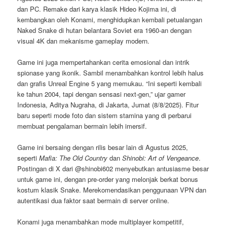
dan PC. Remake dari karya klasik Hideo Kojima ini, di
kembangkan oleh Konami, menghidupkan kembali petualangan
Naked Snake di hutan belantara Soviet era 1960-an dengan
visual 4K dan mekanisme gameplay modern.
Game ini juga mempertahankan cerita emosional dan intrik
spionase yang ikonik. Sambil menambahkan kontrol lebih halus
dan grafis Unreal Engine 5 yang memukau. “Ini seperti kembali
ke tahun 2004, tapi dengan sensasi next-gen,” ujar gamer
Indonesia, Aditya Nugraha, di Jakarta, Jumat (8/8/2025). Fitur
baru seperti mode foto dan sistem stamina yang di perbarui
membuat pengalaman bermain lebih imersif.
Game ini bersaing dengan rilis besar lain di Agustus 2025,
seperti
Mafia: The Old Country
dan
Shinobi: Art of Vengeance
.
Postingan di X dari @shinobi602 menyebutkan antusiasme besar
untuk game ini, dengan pre-order yang melonjak berkat bonus
kostum klasik Snake. Merekomendasikan penggunaan VPN dan
autentikasi dua faktor saat bermain di server online.
Konami juga menambahkan mode multiplayer kompetitif,