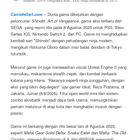
Shinobi: Art of Vengeance Rilis, Aksi Ninja Memukau di 2025!
Carriefellart.com
– Dunia game dikejutkan dengan
peluncuran
Shinobi: Art of Vengeance
, game aksi terbaru dari
SEGA, yang resmi rilis pada 8 Agustus 2025 untuk PS5, Xbox
Series X|S, Nintendo Switch 2, dan PC. Game ini menghidupkan
kembali seri *Shinobi* dengan petualangan ninja modern,
mengikuti Hotsuma Oboro dalam misi balas dendam di Tokyo
futuristik.
Menurut game ini juga menawarkan visual Unreal Engine 5 yang
memukau, mekanisme stealth cepat, dan kombat berbasis
katana yang intens. “Rasanya seperti ninja sungguhan, dengan
aksi yang bikin deg-degan!” ujar gamer lokal, Reza Pratama, di
Jakarta, Jumat (8/8/2025). Fitur open-world mini dan sistem
combo akrobatik menjadi daya tarik utama, memungkinkan
pemain meluncur di atap kota dan menghabisi musuh dengan
presisi.
Game ini bersaing dengan rilis besar lain di Agustus 2025,
seperti
Metal Gear Solid Delta: Snake Eater
dan
Mafia: The Old
Country
, menurut Postingan di X dari @SEGA menyoroti