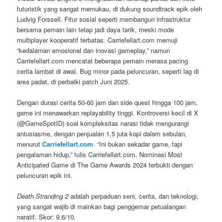
futuristik yang sangat memukau, di dukung soundtrack epik oleh
Ludvig Forssell. Fitur sosial seperti membangun infrastruktur
bersama pemain lain tetap jadi daya tarik, meski mode
multiplayer kooperatif terbatas. Carriefellart.com memuji
“kedalaman emosional dan inovasi gameplay,” namun
Carriefellart.com mencatat beberapa pemain merasa pacing
cerita lambat di awal. Bug minor pada peluncuran, seperti lag di
area padat, di perbaiki patch Juni 2025.
Dengan durasi cerita 50-60 jam dan side quest hingga 100 jam,
game ini menawarkan replayability tinggi. Kontroversi kecil di X
(@GameSpotID) soal kompleksitas narasi tidak mengurangi
antusiasme, dengan penjualan 1,5 juta kopi dalam sebulan,
menurut
Carriefellart.com
. “Ini bukan sekadar game, tapi
pengalaman hidup,” tulis Carriefellart.com. Nominasi Most
Anticipated Game di The Game Awards 2024 terbukti dengan
peluncuran epik ini.
Death Stranding 2
adalah perpaduan seni, cerita, dan teknologi,
yang sangat wajib di mainkan bagi penggemar petualangan
naratif. Skor: 9.6/10.