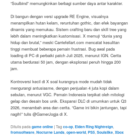
“Soulbind” memungkinkan berbagi sumber daya antar karakter.
Di bangun dengan versi upgrade RE Engine, visualnya
menampilkan hutan kelam, reruntuhan gothic, dan efek bayangan
dinamis yang memukau. Sistem crafting baru dan skill tree yang
lebih dalam meningkatkan kustomisasi. X memuji “dunia yang
hidup dan brutal,” meski Carriefellart.com mencatat kesulitan
tinggi membuat beberapa pemain frustrasi. Bug awal pada
loading di PC di perbaiki patch Juli 2025, menurut IGN. Cerita
utama berdurasi 50 jam, dengan eksplorasi penuh hingga 200
jam.
Kontroversi kecil di X soal kurangnya mode mudah tidak
mengurangi antusiasme, dengan penjualan 4 juta kopi dalam
sebulan, menurut VGC. Pemain Indonesia terpikat oleh mitologi
gelap dan desain bos unik. Ekspansi DLC di umumkan untuk Q3
2026, menambah area dan cerita. “Game ini bikin jantungan, tapi
nagih!” tulis @GamerJogja di X.
Ditulis pada
game online
|
Tag
co-op
,
Elden Ring Nightreign
,
fromsoftware
,
Nocturne Lands
,
open-world
,
PS5
,
Soulslike
,
Xbox