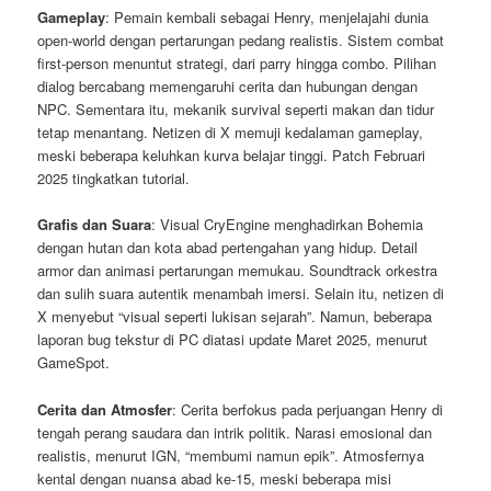
Gameplay
: Pemain kembali sebagai Henry, menjelajahi dunia
open-world dengan pertarungan pedang realistis. Sistem combat
first-person menuntut strategi, dari parry hingga combo. Pilihan
dialog bercabang memengaruhi cerita dan hubungan dengan
NPC. Sementara itu, mekanik survival seperti makan dan tidur
tetap menantang. Netizen di X memuji kedalaman gameplay,
meski beberapa keluhkan kurva belajar tinggi. Patch Februari
2025 tingkatkan tutorial.
Grafis dan Suara
: Visual CryEngine menghadirkan Bohemia
dengan hutan dan kota abad pertengahan yang hidup. Detail
armor dan animasi pertarungan memukau. Soundtrack orkestra
dan sulih suara autentik menambah imersi. Selain itu, netizen di
X menyebut “visual seperti lukisan sejarah”. Namun, beberapa
laporan bug tekstur di PC diatasi update Maret 2025, menurut
GameSpot.
Cerita dan Atmosfer
: Cerita berfokus pada perjuangan Henry di
tengah perang saudara dan intrik politik. Narasi emosional dan
realistis, menurut IGN, “membumi namun epik”. Atmosfernya
kental dengan nuansa abad ke-15, meski beberapa misi