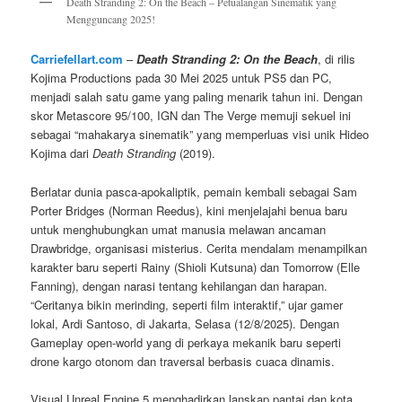
Death Stranding 2: On the Beach – Petualangan Sinematik yang
Mengguncang 2025!
Carriefellart.com
–
Death Stranding 2: On the Beach
, di rilis
Kojima Productions pada 30 Mei 2025 untuk PS5 dan PC,
menjadi salah satu game yang paling menarik tahun ini. Dengan
skor Metascore 95/100, IGN dan The Verge memuji sekuel ini
sebagai “mahakarya sinematik” yang memperluas visi unik Hideo
Kojima dari
Death Stranding
(2019).
Berlatar dunia pasca-apokaliptik, pemain kembali sebagai Sam
Porter Bridges (Norman Reedus), kini menjelajahi benua baru
untuk menghubungkan umat manusia melawan ancaman
Drawbridge, organisasi misterius. Cerita mendalam menampilkan
karakter baru seperti Rainy (Shioli Kutsuna) dan Tomorrow (Elle
Fanning), dengan narasi tentang kehilangan dan harapan.
“Ceritanya bikin merinding, seperti film interaktif,” ujar gamer
lokal, Ardi Santoso, di Jakarta, Selasa (12/8/2025). Dengan
Gameplay open-world yang di perkaya mekanik baru seperti
drone kargo otonom dan traversal berbasis cuaca dinamis.
Visual Unreal Engine 5 menghadirkan lanskap pantai dan kota