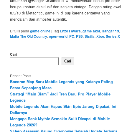
umumkan @Hangar13Games di X, menawarkan bonus pre-order
berupa kostum eksklusif dan senjata vintage. Dengan rating awal
8.5/10 di Metacritic, game ini di puji karena ceritanya yang
mendalam dan atmosfer autentik.
Ditulis pada
game online
|
Tag
Enzo Favara
,
game aksi
,
Hangar 13
,
Mafia The Old Country
,
open-world
,
PC
,
PS5
,
Sisilia
,
Xbox Series X
Cari
Cari
Recent Posts
Bocoran Map Baru Mobile Legends yang Katanya Paling
Besar Sepanjang Masa
Strategi “Main Diam” Jadi Tren Baru Pro Player Mobile
Legends
Mobile Legends Akan Hapus Skin Epic Jarang Dipakai, Ini
Daftarnya
Mengapa Rank Mythic Semakin Sulit Dicapai di Mobile
Legends 2026?
5 Hero Assassin Paling Overpower Setelah Update Terbaru