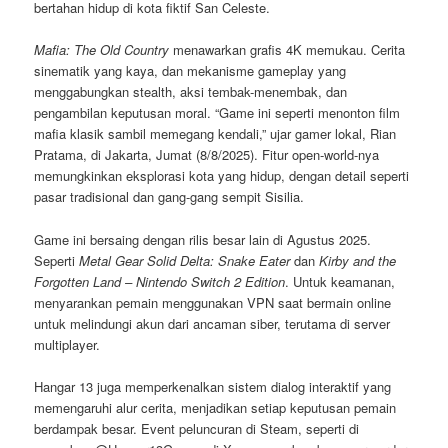
bertahan hidup di kota fiktif San Celeste.
Mafia: The Old Country
menawarkan grafis 4K memukau. Cerita
sinematik yang kaya, dan mekanisme gameplay yang
menggabungkan stealth, aksi tembak-menembak, dan
pengambilan keputusan moral. “Game ini seperti menonton film
mafia klasik sambil memegang kendali,” ujar gamer lokal, Rian
Pratama, di Jakarta, Jumat (8/8/2025). Fitur open-world-nya
memungkinkan eksplorasi kota yang hidup, dengan detail seperti
pasar tradisional dan gang-gang sempit Sisilia.
Game ini bersaing dengan rilis besar lain di Agustus 2025.
Seperti
Metal Gear Solid Delta: Snake Eater
dan
Kirby and the
Forgotten Land – Nintendo Switch 2 Edition
. Untuk keamanan,
menyarankan pemain menggunakan VPN saat bermain online
untuk melindungi akun dari ancaman siber, terutama di server
multiplayer.
Hangar 13 juga memperkenalkan sistem dialog interaktif yang
memengaruhi alur cerita, menjadikan setiap keputusan pemain
berdampak besar. Event peluncuran di Steam, seperti di