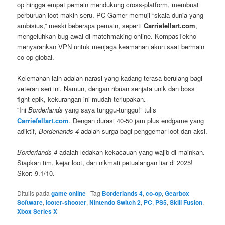
op hingga empat pemain mendukung cross-platform, membuat
perburuan loot makin seru. PC Gamer memuji “skala dunia yang
ambisius,” meski beberapa pemain, seperti
Carriefellart.com
,
mengeluhkan bug awal di matchmaking online. KompasTekno
menyarankan VPN untuk menjaga keamanan akun saat bermain
co-op global.
Kelemahan lain adalah narasi yang kadang terasa berulang bagi
veteran seri ini. Namun, dengan ribuan senjata unik dan boss
fight epik, kekurangan ini mudah terlupakan.
“Ini
Borderlands
yang saya tunggu-tunggu!” tulis
Carriefellart.com
. Dengan durasi 40-50 jam plus endgame yang
adiktif,
Borderlands 4
adalah surga bagi penggemar loot dan aksi.
Borderlands 4
adalah ledakan kekacauan yang wajib di mainkan.
Siapkan tim, kejar loot, dan nikmati petualangan liar di 2025!
Skor: 9.1/10.
Ditulis pada
game online
|
Tag
Borderlands 4
,
co-op
,
Gearbox
Software
,
looter-shooter
,
Nintendo Switch 2
,
PC
,
PS5
,
Skill Fusion
,
Xbox Series X