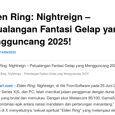
en Ring: Nightreign –
ualangan Fantasi Gelap ya
gguncang 2025!
14/08/2025
 Ring: Nightreign – Petualangan Fantasi Gelap yang Mengguncang 2025!
lart.com
–
Elden Ring: Nightreign
, di rilis FromSoftware pada 25 Juni
 Series X|S, dan PC, telah memikat jutaan penggemar dengan dunia
u yang brutal dan memukau. Dengan skor Metascore 95/100, GameS
ombinasi epik antara narasi mendalam dan pertarungan menantang,”
 di X menyebutnya “sekuel spiritual *Elden Ring* yang melampaui ek