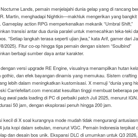
i Nocturne Lands, pemain menjelajahi dunia gelap yang di rancang b
R. Martin, menghadapi Nightkin—makhluk mengerikan yang bangkit 
. Gameplay action RPG memperkenalkan mekanik “Umbral Shift,”
kan transisi antar dua dunia paralel untuk memecahkan teka-teki d
s. “Setiap langkah terasa seperti ujian jiwa,” kata Arif, gamer dari Ja
8/2025). Fitur co-op hingga tiga pemain dengan sistem “Soulbind”
kan berbagi sumber daya antar karakter.
 dengan versi upgrade RE Engine, visualnya menampilkan hutan kel
n gothic, dan efek bayangan dinamis yang memukau. Sistem crafting
 yang lebih dalam meningkatkan kustomisasi. X memuji “dunia yang h
eski Carriefellart.com mencatat kesulitan tinggi membuat beberapa p
 Bug awal pada loading di PC di perbaiki patch Juli 2025, menurut IGN.
durasi 50 jam, dengan eksplorasi penuh hingga 200 jam.
si kecil di X soal kurangnya mode mudah tidak mengurangi antusias
4 juta kopi dalam sebulan, menurut VGC. Pemain Indonesia terpikat 
gelap dan desain bos unik. Ekspansi DLC di umumkan untuk Q3 2026,