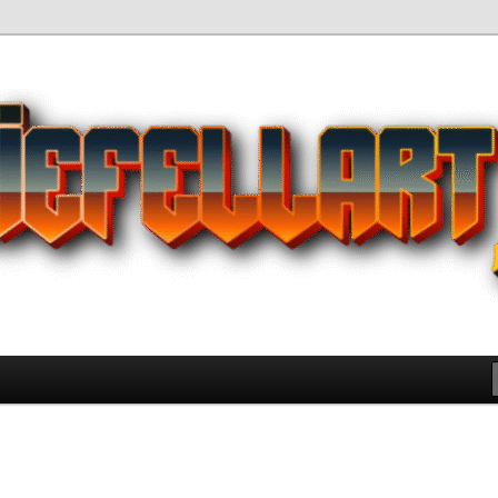
Pilihan Terbaik Game Offline
 yang Wajib Kamu Coba