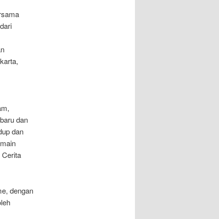
ersama
dari
an
karta,
am,
 baru dan
idup dan
emain
 Cerita
me, dengan
oleh