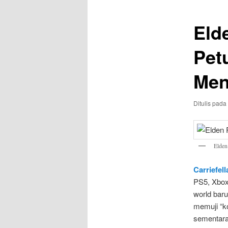
Eld
Pet
Men
Ditulis pada
Elden
Carriefel
PS5, Xbox
world bar
memuji “k
sementara