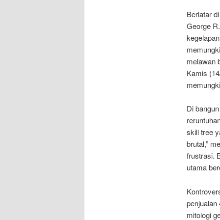
Berlatar d
George R.
kegelapan
memungkin
melawan bo
Kamis (14/
memungkin
Di bangun
reruntuha
skill tree
brutal,” m
frustrasi.
utama ber
Kontrover
penjualan 
mitologi 