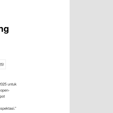
ng
 2025 untuk
 open-
pot
spektasi.”