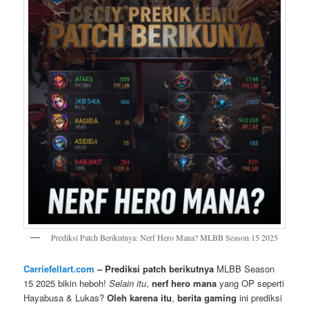
Prediksi Patch Berikutnya: Nerf Hero Mana? MLBB Season 15 2025
Carriefellart.com
– Prediksi patch berikutnya
MLBB Season
15 2025 bikin heboh!
Selain itu
,
nerf hero mana
yang OP seperti
Hayabusa & Lukas?
Oleh karena itu
,
berita gaming
ini prediksi