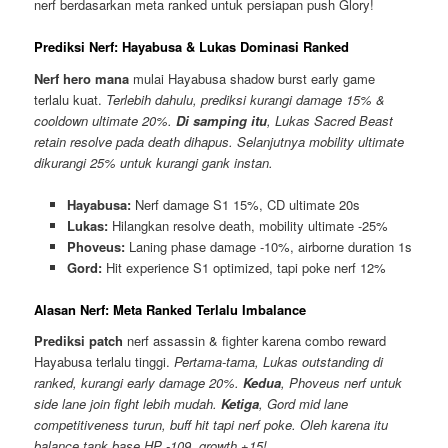
nerf berdasarkan meta ranked untuk persiapan push Glory!
Prediksi Nerf: Hayabusa & Lukas Dominasi Ranked
Nerf hero mana
mulai Hayabusa shadow burst early game
terlalu kuat.
Terlebih dahulu, prediksi kurangi damage 15% &
cooldown ultimate 20%.
Di samping itu
, Lukas Sacred Beast
retain resolve pada death dihapus. Selanjutnya mobility ultimate
dikurangi 25% untuk kurangi gank instan.
Hayabusa:
Nerf damage S1 15%, CD ultimate 20s
Lukas:
Hilangkan resolve death, mobility ultimate -25%
Phoveus:
Laning phase damage -10%, airborne duration 1s
Gord:
Hit experience S1 optimized, tapi poke nerf 12%
Alasan Nerf: Meta Ranked Terlalu Imbalance
Prediksi patch
nerf assassin & fighter karena combo reward
Hayabusa terlalu tinggi.
Pertama-tama, Lukas outstanding di
ranked, kurangi early damage 20%.
Kedua
, Phoveus nerf untuk
side lane join fight lebih mudah.
Ketiga
, Gord mid lane
competitiveness turun, buff hit tapi nerf poke. Oleh karena itu
balance tank base HP -109, growth +15!