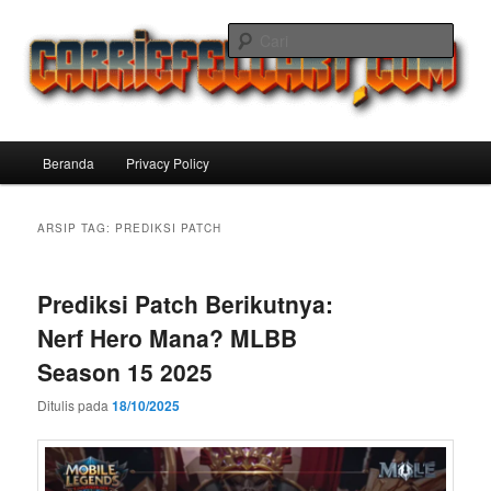
Langsung
Langsung
ke
ke
Cari
konten
konten
utama
sekunder
Carriefellart Pilihan Terbaik Game
Offline Android 2025 yang Wajib
Menu
Beranda
Privacy Policy
Kamu Coba
utama
ARSIP TAG:
PREDIKSI PATCH
Prediksi Patch Berikutnya:
Nerf Hero Mana? MLBB
Season 15 2025
Ditulis pada
18/10/2025