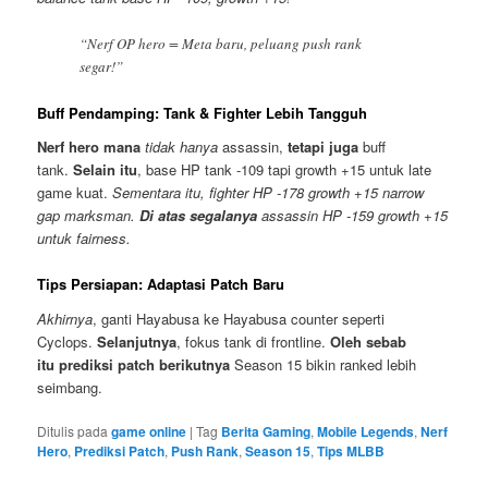
“Nerf OP hero = Meta baru, peluang push rank
segar!”
Buff Pendamping: Tank & Fighter Lebih Tangguh
Nerf hero mana
tidak hanya
assassin,
tetapi juga
buff
tank.
Selain itu
, base HP tank -109 tapi growth +15 untuk late
game kuat.
Sementara itu, fighter HP -178 growth +15 narrow
gap marksman.
Di atas segalanya
assassin HP -159 growth +15
untuk fairness.
Tips Persiapan: Adaptasi Patch Baru
Akhirnya
, ganti Hayabusa ke Hayabusa counter seperti
Cyclops.
Selanjutnya
, fokus tank di frontline.
Oleh sebab
itu
prediksi patch berikutnya
Season 15 bikin ranked lebih
seimbang.
Ditulis pada
game online
|
Tag
Berita Gaming
,
Mobile Legends
,
Nerf
Hero
,
Prediksi Patch
,
Push Rank
,
Season 15
,
Tips MLBB