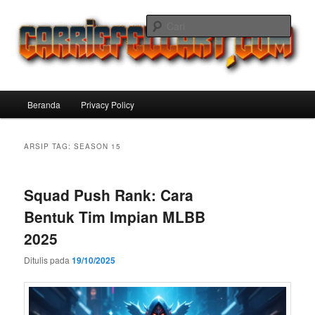
Langsung
Langsung
ke
ke
Cari
konten
konten
utama
sekunder
Carriefellart Pilihan Terbaik Game
Offline Android 2025 yang Wajib
Menu
Beranda
Privacy Policy
Kamu Coba
utama
ARSIP TAG:
SEASON 15
Squad Push Rank: Cara
Bentuk Tim Impian MLBB
2025
Ditulis pada
19/10/2025