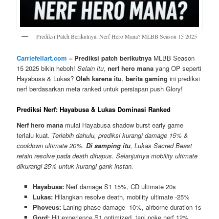
Prediksi Patch Berikutnya: Nerf Hero Mana? MLBB Season 15 2025
Carriefellart.com
– Prediksi patch berikutnya
MLBB Season
15 2025 bikin heboh!
Selain itu
,
nerf hero mana
yang OP seperti
Hayabusa & Lukas?
Oleh karena itu
,
berita gaming
ini prediksi
nerf berdasarkan meta ranked untuk persiapan push Glory!
Prediksi Nerf: Hayabusa & Lukas Dominasi Ranked
Nerf hero mana
mulai Hayabusa shadow burst early game
terlalu kuat.
Terlebih dahulu, prediksi kurangi damage 15% &
cooldown ultimate 20%.
Di samping itu
, Lukas Sacred Beast
retain resolve pada death dihapus. Selanjutnya mobility ultimate
dikurangi 25% untuk kurangi gank instan.
Hayabusa:
Nerf damage S1 15%, CD ultimate 20s
Lukas:
Hilangkan resolve death, mobility ultimate -25%
Phoveus:
Laning phase damage -10%, airborne duration 1s
Gord:
Hit experience S1 optimized, tapi poke nerf 12%