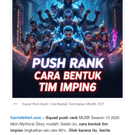
Squad Push Rank: Cara Bentuk Tim Impian MLBB 2025
Carriefellart.com
– Squad push rank
MLBB Season 15 2025
bikin Mythical Glory mudah!
Selain itu
,
cara bentuk tim
impian
tingkatkan win rate 85%.
Oleh karena itu
,
berita