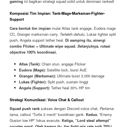
gaming
ini bagikan strategi squad solid untuk dominasi ranked!
Komposisi Tim Impian: Tank-Mage-Marksman-Fighter-
Support
Cara bentuk tim impian
mulai Atlas tank engage, Eudora mage
CC, Granger marksman carry.
Terlebih dahulu
, Lukas fighter split
push, Angela support tether heal.
Di samping itu, sinergi
combo Flicker + Ultimate wipe squad.
Selanjutnya
, rotasi
objective 100% koordinasi.
Atlas (Tank):
Chain stun, engage Flicker
Eudora (Mage):
Satellite lock, burst AoE
Granger (Marksman):
Ultimate burst 3.000 damage
Lukas (Fighter):
Split push, sustain tinggi
Angela (Support):
Tether heal 30% HP tim
Strategi Komunikasi: Voice Chat & Callout
Squad push rank
sukses dengan Discord voice chat.
Pertama-
tama
, callout “Turtle 2 menit” koordinasi gank.
Kedua
, “Enemy
Gusion low HP” fokus execute.
Ketiga, “Lord steal attempt”
counter ward.
Oleh karena itu
, tim fight win rate naik 70%!