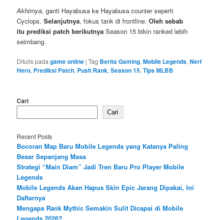
Akhirnya
, ganti Hayabusa ke Hayabusa counter seperti
Cyclops.
Selanjutnya
, fokus tank di frontline.
Oleh sebab
itu
prediksi patch berikutnya
Season 15 bikin ranked lebih
seimbang.
Ditulis pada
game online
|
Tag
Berita Gaming
,
Mobile Legends
,
Nerf
Hero
,
Prediksi Patch
,
Push Rank
,
Season 15
,
Tips MLBB
Cari
Cari
Recent Posts
Bocoran Map Baru Mobile Legends yang Katanya Paling
Besar Sepanjang Masa
Strategi “Main Diam” Jadi Tren Baru Pro Player Mobile
Legends
Mobile Legends Akan Hapus Skin Epic Jarang Dipakai, Ini
Daftarnya
Mengapa Rank Mythic Semakin Sulit Dicapai di Mobile
Legends 2026?