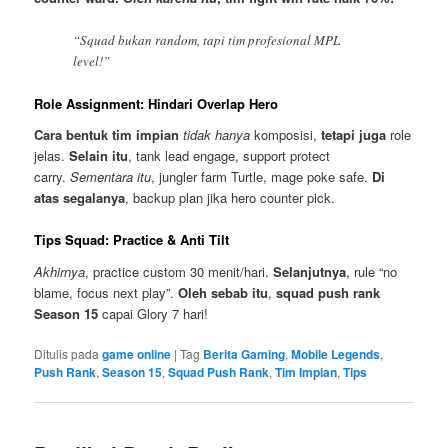
“Squad bukan random, tapi tim profesional MPL
level!”
Role Assignment: Hindari Overlap Hero
Cara bentuk tim impian
tidak hanya
komposisi,
tetapi juga
role
jelas.
Selain itu
, tank lead engage, support protect
carry.
Sementara itu
, jungler farm Turtle, mage poke safe.
Di
atas segalanya
, backup plan jika hero counter pick.
Tips Squad: Practice & Anti Tilt
Akhirnya
, practice custom 30 menit/hari.
Selanjutnya
, rule “no
blame, focus next play”.
Oleh sebab itu
,
squad push rank
Season 15
capai Glory 7 hari!
Ditulis pada
game online
|
Tag
Berita Gaming
,
Mobile Legends
,
Push Rank
,
Season 15
,
Squad Push Rank
,
Tim Impian
,
Tips