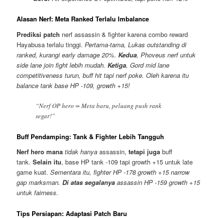
Alasan Nerf: Meta Ranked Terlalu Imbalance
Prediksi patch
nerf assassin & fighter karena combo reward
Hayabusa terlalu tinggi.
Pertama-tama, Lukas outstanding di
ranked, kurangi early damage 20%.
Kedua
, Phoveus nerf untuk
side lane join fight lebih mudah.
Ketiga
, Gord mid lane
competitiveness turun, buff hit tapi nerf poke. Oleh karena itu
balance tank base HP -109, growth +15!
“Nerf OP hero = Meta baru, peluang push rank
segar!”
Buff Pendamping: Tank & Fighter Lebih Tangguh
Nerf hero mana
tidak hanya
assassin,
tetapi juga
buff
tank.
Selain itu
, base HP tank -109 tapi growth +15 untuk late
game kuat.
Sementara itu, fighter HP -178 growth +15 narrow
gap marksman.
Di atas segalanya
assassin HP -159 growth +15
untuk fairness.
Tips Persiapan: Adaptasi Patch Baru