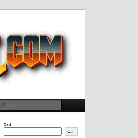
Cari
Cari
Cari