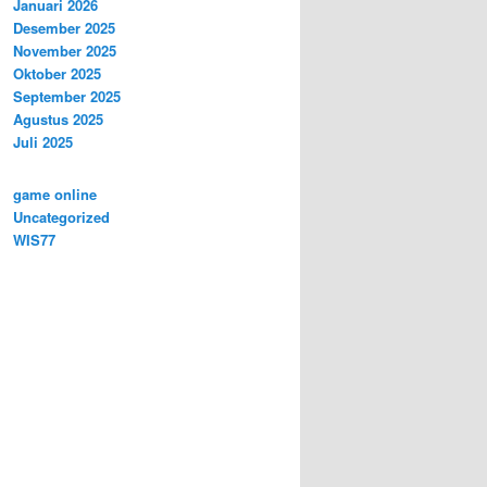
Januari 2026
Desember 2025
November 2025
Oktober 2025
September 2025
Agustus 2025
Juli 2025
game online
Uncategorized
WIS77