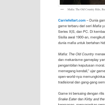
Mafia: The Old Country Rilis, B
Carriefellart.com
– Dunia gam
game terbaru dari seri
Mafia
ya
Series X|S, dan PC. Di kemb
Sisilia awal 1900-an, mengiku
dunia mafia untuk bertahan hidu
Mafia: The Old Country
menawa
dan mekanisme gameplay yan
pengambilan keputusan moral. 
memegang kendali,” ujar gamer 
open-world-nya memungkinkan e
tradisional dan gang-gang sempi
Game ini bersaing dengan rilis
Snake Eater
dan
Kirby and the
keamanan, menyarankan pema