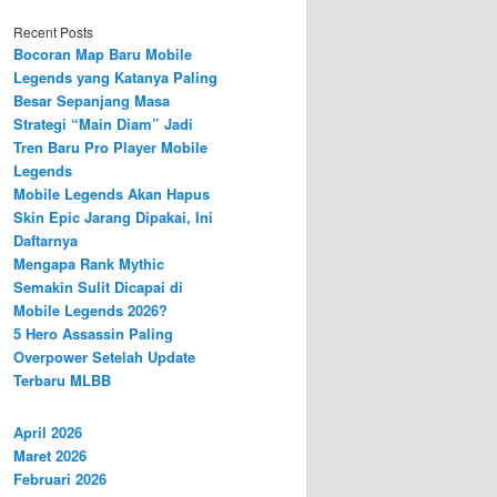
Recent Posts
Bocoran Map Baru Mobile
Legends yang Katanya Paling
Besar Sepanjang Masa
Strategi “Main Diam” Jadi
Tren Baru Pro Player Mobile
Legends
Mobile Legends Akan Hapus
Skin Epic Jarang Dipakai, Ini
Daftarnya
Mengapa Rank Mythic
Semakin Sulit Dicapai di
Mobile Legends 2026?
5 Hero Assassin Paling
Overpower Setelah Update
Terbaru MLBB
April 2026
Maret 2026
Februari 2026