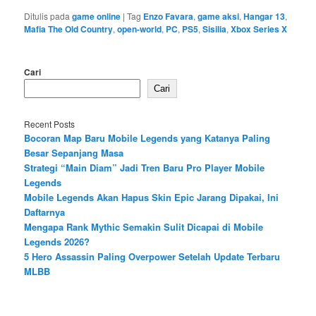
Ditulis pada
game online
|
Tag
Enzo Favara
,
game aksi
,
Hangar 13
,
Mafia The Old Country
,
open-world
,
PC
,
PS5
,
Sisilia
,
Xbox Series X
Cari
Cari
Recent Posts
Bocoran Map Baru Mobile Legends yang Katanya Paling
Besar Sepanjang Masa
Strategi “Main Diam” Jadi Tren Baru Pro Player Mobile
Legends
Mobile Legends Akan Hapus Skin Epic Jarang Dipakai, Ini
Daftarnya
Mengapa Rank Mythic Semakin Sulit Dicapai di Mobile
Legends 2026?
5 Hero Assassin Paling Overpower Setelah Update Terbaru
MLBB