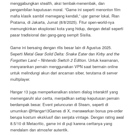
menggabungkan stealth, aksi tembak-menembak, dan
pengambilan keputusan moral. “Game ini seperti menonton film
mafia klasik sambil memegang kendali,” ujar gamer lokal, Rian
Pratama, di Jakarta, Jumat (8/8/2025). Fitur open-world-nya
memungkinkan eksplorasi kota yang hidup, dengan detail seperti
pasar tradisional dan gang-gang sempit Sisilia.
Game ini bersaing dengan rilis besar lain di Agustus 2025.
Seperti
Metal Gear Solid Delta: Snake Eater
dan
Kirby and the
Forgotten Land – Nintendo Switch 2 Edition
. Untuk keamanan,
menyarankan pemain menggunakan VPN saat bermain online
untuk melindungi akun dari ancaman siber, terutama di server
multiplayer.
Hangar 13 juga memperkenalkan sistem dialog interaktif yang
memengaruhi alur cerita, menjadikan setiap keputusan pemain
berdampak besar. Event peluncuran di Steam, seperti di
umumkan @Hangar13Games di X, menawarkan bonus pre-order
berupa kostum eksklusif dan senjata vintage. Dengan rating awal
8.5/10 di Metacritic, game ini di puji karena ceritanya yang
mendalam dan atmosfer autentik.